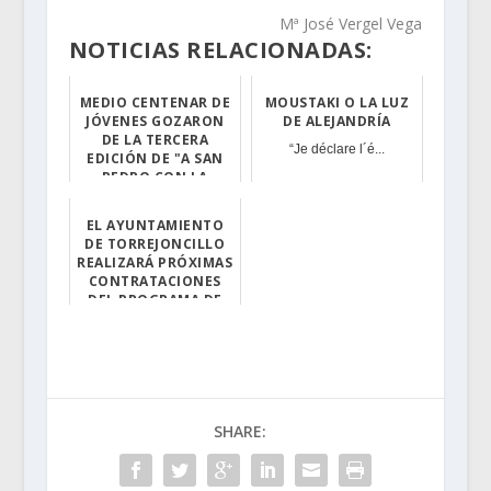
Mª José Vergel Vega
NOTICIAS RELACIONADAS:
MEDIO CENTENAR DE
MOUSTAKI O LA LUZ
JÓVENES GOZARON
DE ALEJANDRÍA
DE LA TERCERA
“Je déclare l´é...
EDICIÓN DE "A SAN
PEDRO CON LA
TAJUELA"
EL AYUNTAMIENTO
Gran jornada ca...
DE TORREJONCILLO
REALIZARÁ PRÓXIMAS
CONTRATACIONES
DEL PROGRAMA DE
EMPLEO DE EXPERIE...
La incorporació...
SHARE: