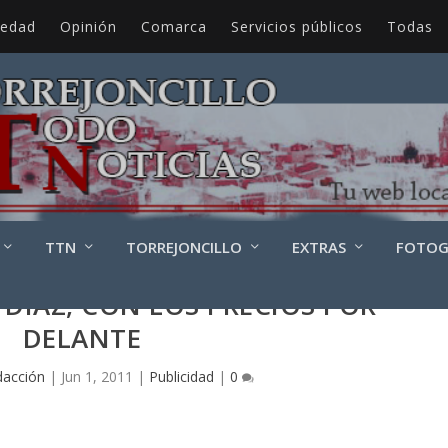
iedad
Opinión
Comarca
Servicios públicos
Todas
TTN
TORREJONCILLO
EXTRAS
FOTOG
 DÍAZ, CON LOS PRECIOS POR
DELANTE
dacción
|
Jun 1, 2011
|
Publicidad
|
0