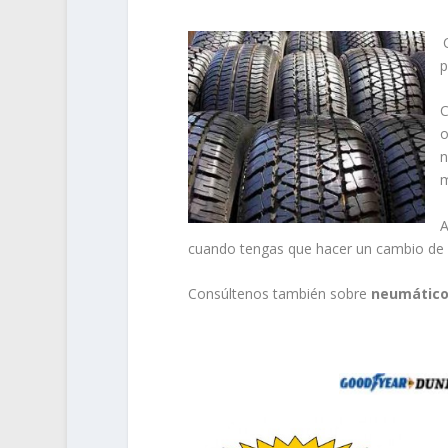
.
p
o
n
m
A
cuando tengas que hacer un cambio de 
Consúltenos también sobre
neumático
.
……