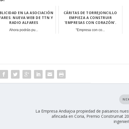
BLICIDAD EN LA ASOCIACIÓN
CÁRITAS DE TORREJONCILLO
FARES: NUEVA WEB DE TTN Y
EMPIEZA A CONSTRUIR
RADIO ALFARES
'EMPRESAS CON CORAZÓN'.
Ahora podrás pu...
"Empresa con co...
NE
La Empresa Andiajoa propiedad de paisanos nues
afincada en Coria, Premio Construmat 2
ingenierí