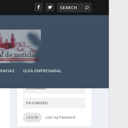
RAFIAS
GUÍA EMPRESARIAL
LOGIN USER TTN
Lost my Password
LOGIN