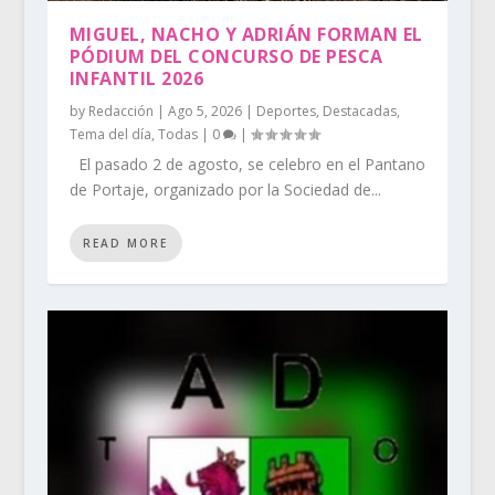
MIGUEL, NACHO Y ADRIÁN FORMAN EL
PÓDIUM DEL CONCURSO DE PESCA
INFANTIL 2026
by
Redacción
|
Ago 5, 2026
|
Deportes
,
Destacadas
,
Tema del día
,
Todas
|
0
|
El pasado 2 de agosto, se celebro en el Pantano
de Portaje, organizado por la Sociedad de...
READ MORE