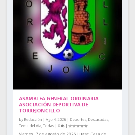
ASAMBLEA GENERAL ORDINARIA
ASOCIACIÓN DEPORTIVA DE
TORREJONCILLO
by
Redacción
|
Ago 4, 2026
|
Deportes
,
Destacadas
,
Tema del día
,
Todas
|
0
|
Viernes, 7 de agosto de 2026 Lugar: Casa de