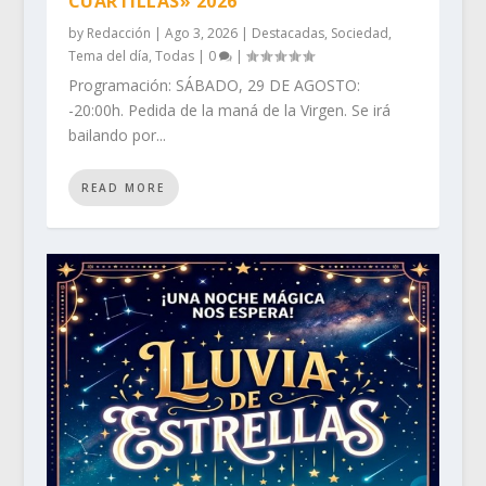
CUARTILLAS» 2026
by
Redacción
|
Ago 3, 2026
|
Destacadas
,
Sociedad
,
Tema del día
,
Todas
|
0
|
Programación: SÁBADO, 29 DE AGOSTO:
-20:00h. Pedida de la maná de la Virgen. Se irá
bailando por...
READ MORE