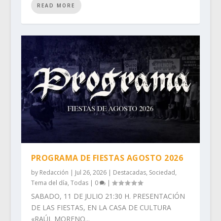
READ MORE
PROGRAMA DE FIESTAS AGOSTO 2026
by
Redacción
|
Jul 26, 2026
|
Destacadas
,
Sociedad
,
Tema del día
,
Todas
|
0
|
SABADO, 11 DE JULIO 21:30 H. PRESENTACIÓN
DE LAS FIESTAS, EN LA CASA DE CULTURA
«RAÚL MORENO...