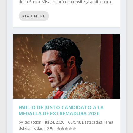
de la Santa Misa, habrá un convite gratuito para...
READ MORE
EMILIO DE JUSTO CANDIDATO A LA
MEDALLA DE EXTREMADURA 2026
by
Redacción
|
Jul 24, 2026
|
Cultura
,
Destacadas
,
Tema
del día
,
Todas
|
0
|