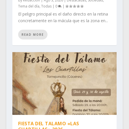
by
Redacción
|
Ago 3, 2026
|
Destacadas
,
Sociedad
,
Tema del día
,
Todas
|
0
|
El peligro principal es el daño directo en la retina
concretamente en la mácula que es la zona en...
READ MORE
FIESTA DEL TALAMO «LAS