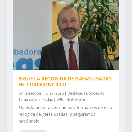
SIGUE LA RECOGIDA DE GAFAS USADAS
EN TORREJONCILLO
by
Redacción
|
Jul 27, 2026
|
Destacadas
,
Sociedad
,
Tema del día
,
Todas
|
0
|
No es la primera vez que os informamos de esta
recogida de gafas usadas, y seguiremos
haciéndolo,...