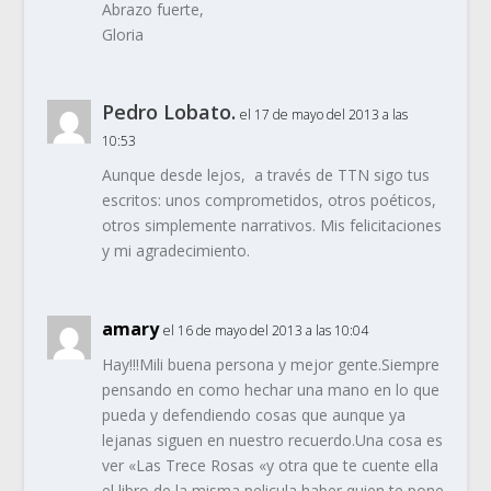
Abrazo fuerte,
Gloria
Pedro Lobato.
el 17 de mayo del 2013 a las
10:53
Aunque desde lejos, a través de TTN sigo tus
escritos: unos comprometidos, otros poéticos,
otros simplemente narrativos. Mis felicitaciones
y mi agradecimiento.
amary
el 16 de mayo del 2013 a las 10:04
Hay!!!Mili buena persona y mejor gente.Siempre
pensando en como hechar una mano en lo que
pueda y defendiendo cosas que aunque ya
lejanas siguen en nuestro recuerdo.Una cosa es
ver «Las Trece Rosas «y otra que te cuente ella
el libro de la misma pelicula,haber quien te pone