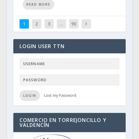
READ MORE
1
2
3
…
90
LOGIN USER TTN
Lost my Password
LOGIN
COMERCIO EN TORREJONCILLO Y
VALDENCÍN