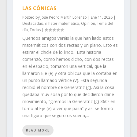
LAS CÓNICAS
Posted by
Jose Pedro Martín Lorenzo
|
Ene 11, 2026
|
Destacadas
,
El hater matemático
,
Opinión
,
Tema del
día
,
Todas
|
Queridos amigos veréis la que han liado estos
matemáticos con dos rectas y un plano. Esto es
estirar el chicle de lo lindo. Esta historia
comenzó, como hemos dicho, con dos rectas
en el espacio, tomaron una vertical, que la
llamaron Eje (e) y otra oblicua que la cortaba en
un punto llamado Vértice (V). Esta segunda
recibió el nombre de Generatriz (g). Así la cosa
quedaba muy sosa por lo que decidieron darle
movimiento, “giremos la Generatriz (g) 360º en
torno al Eje (e) a ver qué pasa” y así se formó
una figura que seguro os suena,...
READ MORE