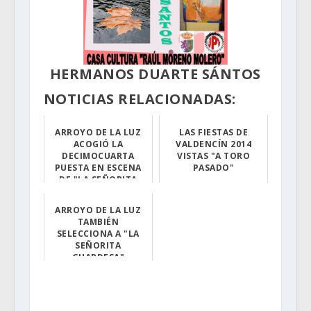
HERMANOS DUARTE SÁNTOS
NOTICIAS RELACIONADAS:
ARROYO DE LA LUZ
LAS FIESTAS DE
ACOGIÓ LA
VALDENCÍN 2014
DECIMOCUARTA
VISTAS "A TORO
PUESTA EN ESCENA
PASADO"
DE "LA SEÑORITA
Las fiestas d...
GUARDESA"
ARROYO DE LA LUZ
Jachas Teatro h...
TAMBIÉN
SELECCIONA A "LA
SEÑORITA
GUARDESA"
La obra que tie...