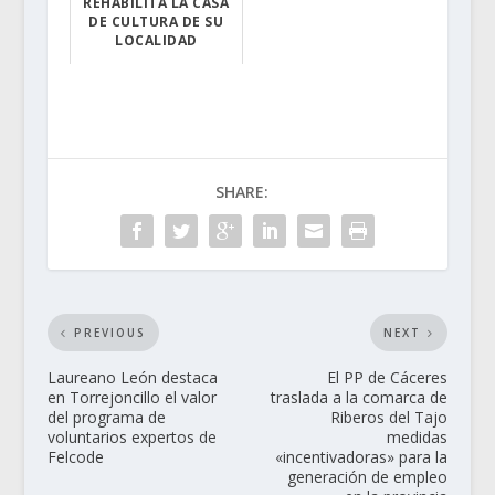
REHABILITA LA CASA
DE CULTURA DE SU
LOCALIDAD
Hace unos días,...
SHARE:
PREVIOUS
NEXT
Laureano León destaca
El PP de Cáceres
en Torrejoncillo el valor
traslada a la comarca de
del programa de
Riberos del Tajo
voluntarios expertos de
medidas
Felcode
«incentivadoras» para la
generación de empleo