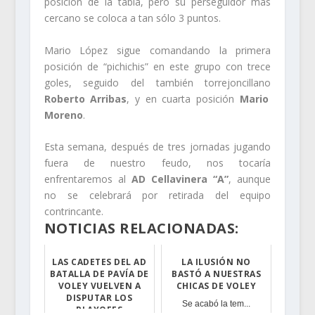
posición de la tabla, pero su perseguidor más
cercano se coloca a tan sólo 3 puntos.
Mario López sigue comandando la primera
posición de “pichichis” en este grupo con trece
goles, seguido del también torrejoncillano
Roberto Arribas
, y en cuarta posición
Mario
Moreno
.
Esta semana, después de tres jornadas jugando
fuera de nuestro feudo, nos tocaría
enfrentaremos al
AD Cellavinera “A”
, aunque
no se celebrará por retirada del equipo
contrincante.
NOTICIAS RELACIONADAS:
LAS CADETES DEL AD
LA ILUSIÓN NO
BATALLA DE PAVÍA DE
BASTÓ A NUESTRAS
VOLEY VUELVEN A
CHICAS DE VOLEY
DISPUTAR LOS
Se acabó la tem...
PLAYOFFS