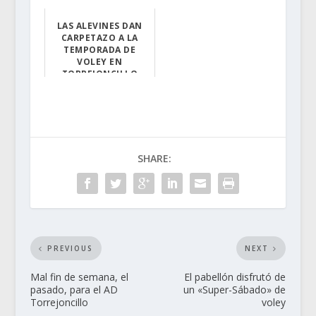
Tras varios año...
LAS ALEVINES DAN
CARPETAZO A LA
TEMPORADA DE
VOLEY EN
El equipo aleví...
SHARE:
PREVIOUS
NEXT
Mal fin de semana, el
El pabellón disfrutó de
pasado, para el AD
un «Super-Sábado» de
Torrejoncillo
voley