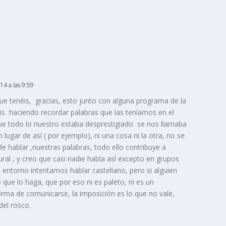
014 a las 9:59
ue tenéis, gracias, esto junto con alguna programa de la
is haciendo recordar palabras que las teníamos en el
que todo lo nuestro estaba desprestigiado se nos llamaba
ugar de así ( por ejemplo), ni una cosa ni la otra, no se
e hablar ,nuestras palabras, todo ello contribuye a
ural , y creo que casi nadie habla así excepto en grupos
entorno intentamos hablar castellano, pero si alguien
 que lo haga, que por eso ni es paleto, ni es un
orma de comunicarse, la imposición es lo que no vale,
del rosco.