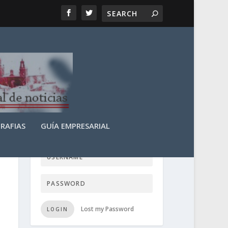
RAFIAS
GUÍA EMPRESARIAL
LOGIN USER TTN
Lost my Password
LOGIN