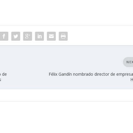
NE
o de
Félix Gandín nombrado director de empresa
s
H