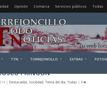
iedad
Opinión
Comarca
Servicios públicos
Todas
TTN
TORREJONCILLO
EXTRAS
FOTOG
 ROSCU PRINGÓN
2014
|
Destacadas
,
Sociedad
,
Tema del día
,
Todas
|
3