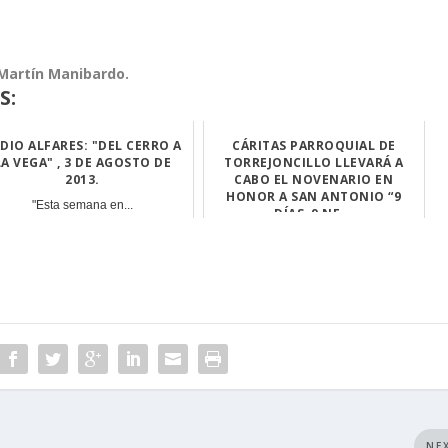
Martín Manibardo.
S:
DIO ALFARES: "DEL CERRO A
CÁRITAS PARROQUIAL DE
LA VEGA" , 3 DE AGOSTO DE
TORREJONCILLO LLEVARÁ A
2013.
CABO EL NOVENARIO EN
HONOR A SAN ANTONIO “9
"Esta semana en...
DÍAS, 9 NE...
Cáritas Parroqu...
NE