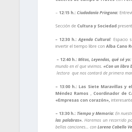
–
12:15 h.:
Ciudadanía Pringona:
Entrev
Sección de
Cultura y Sociedad
present
–
12:30 h.:
Agenda Cultural
:
Espacio s
invertir el tiempo libre con
Alba Cano R
– 12:40 h.:
Mitos, Leyendas, qué sé yo:
mundo en el que vivimos.
«Con un libro 
lectora que nos contará de primera man
– 13:00 h.: Las Siete Maravillas y 
Méndez Ramos
,
Coordinador de Cá
«Empresas con corazón»,
interesante 
– 13:30 h.:
Tiempo y Memoria:
En nuest
las palabras».
Haremos un recorrido por 
bellas canciones… con
Lorena Cabello Ve