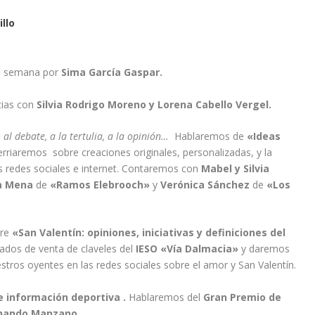
llo
a semana por
Sima García Gaspar.
cias con
Silvia Rodrigo Moreno y Lorena Cabello Vergel.
al debate, a la tertulia, a la opinión…
Hablaremos de
«Ideas
rriaremos sobre creaciones originales, personalizadas, y la
s redes sociales e internet. Contaremos con
Mabel y Silvia
a Mena
de
«Ramos Elebrooch»
y
Verónica Sánchez
de
«Los
bre
«San Valentín: opiniones, iniciativas y definiciones del
dos de venta de claveles del
IESO «Vía Dalmacia»
y daremos
stros oyentes en las redes sociales sobre el amor y San Valentín.
 información deportiva .
Hablaremos del
Gran Premio de
nando Manzano.