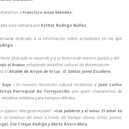
istaremos a
Francisco Arias Méndez.
ada esta semana por
Esther Rodrigo Núñez.
emanal dedicado a la información sobre actividades en las que
odrigo.
Parte dedicada al recuerdo y a la historia de nuestro pueblo y del
bajo el brazo»
, estupenda iniciativa cultural de dinamización
o el
Alcalde de Arroyo de la Luz
,
D. Santos Jorna Escobero.
el Gajo
:
En nuestro rinconcito cultural recibimos a
Juan Carlos
ritas Parroquial de Torrejoncillo
con quien charlaremos de
iniciativa solidaria para tiempos difíciles.
ro espacio intergeneracional :
«Las palabras y el amor. El amor en
la temática del amor a través del tiempo: dioses, mitos, poesía,
rgel, Eva Crespo Rodrigo y Marta Rivera Mora.