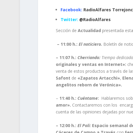
Facebook:
RadioAlfares Torrejonci
Twitter:
@RadioAlfares
Sección de
Actualidad
presentada est
– 11:00 h.:
El noticiero.
Boletín de noti
– 11:07 h.:
Cherriando:
Tiempo dedicado 
originales y ventas en Internet»:
che
venta de estos productos a través de la
Safont
de
«Zapatos Artacchi»
,
Elen
angelitos reborn de Verónica».
–
11:40 h.:
Cuéntame
:
Hablaremos so
amor».
Contactaremos con los encarga
cuenta de las opiniones dejadas por nue
– 12:00 h.:
El Poli:
Espacio semanal de
Cáceres de Campo a Través
con
Fer