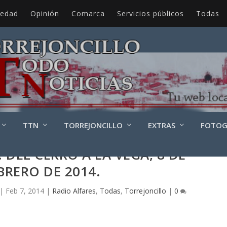
iedad
Opinión
Comarca
Servicios públicos
Todas
TTN
TORREJONCILLO
EXTRAS
FOTOG
 DEL CERRO A LA VEGA, 8 DE
BRERO DE 2014.
|
Feb 7, 2014
|
Radio Alfares
,
Todas
,
Torrejoncillo
|
0