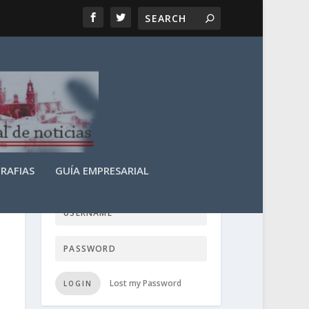
RAFIAS
GUÍA EMPRESARIAL
LOGIN USER TTN
Lost my Password
LOGIN