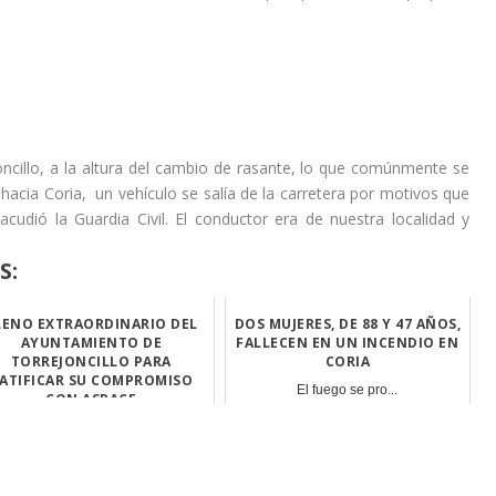
cillo, a la altura del cambio de rasante, lo que comúnmente se
acia Coria, un vehículo se salía de la carretera por motivos que
cudió la Guardia Civil. El conductor era de nuestra localidad y
S:
LENO EXTRAORDINARIO DEL
DOS MUJERES, DE 88 Y 47 AÑOS,
AYUNTAMIENTO DE
FALLECEN EN UN INCENDIO EN
TORREJONCILLO PARA
CORIA
ATIFICAR SU COMPROMISO
El fuego se pro...
CON ASPACE
El Ayuntamiento...