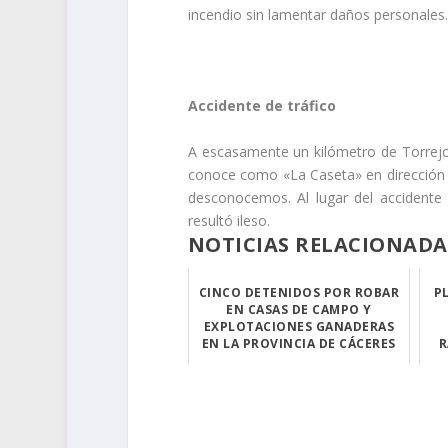
incendio sin lamentar daños personales.
.
Accidente de tráfico
A escasamente un kilómetro de Torrejon
conoce como «La Caseta» en dirección h
desconocemos. Al lugar del accidente a
resultó ileso.
NOTICIAS RELACIONADA
CINCO DETENIDOS POR ROBAR
P
EN CASAS DE CAMPO Y
EXPLOTACIONES GANADERAS
EN LA PROVINCIA DE CÁCERES
R
Los robos se co...