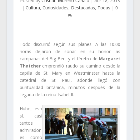
Posted by
Cristian Moreno Canalo
|
Abr 18, 2013
|
Cultura
,
Curiosidades
,
Destacadas
,
Todas
|
0
Todo discurrió según sus planes. A las 10.00
horas dejaron de sonar en su honor las
campanas del Big Ben, y el féretro de
Margaret
Thatcher
emprendió raudo su camino desde la
capilla de St. Mary en Westminster hasta la
catedral de St. Paul, adonde llegó con
puntualidad británica, minutos después de la
llegada de la reina Isabel II.
Hubo, eso
sí, casi
tantos
admirador
es como