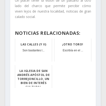
Un placer tener la visión de un paisano al otro
lado del charco que permite percibir cómo
viven lejos de nuestra localidad, noticias de gran
calado social.
NOTICIAS RELACIONADAS:
LAS CALLES (Y II)
¡OTRO TORO!
Son bastantes l...
Escribía en el ...
LA IGLESIA DE SAN
ANDRÉS APÓSTOL DE
TORREJONCILLO, UN
BIEN DE INTERÉS
CULTURAL
La Consejería d...