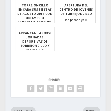
TORREJONCILLO
APERTURA DEL
ENCARA SUS FIESTAS
CENTRO DE JÓVENES
DE AGOSTO 2013 CON
DE TORREJONCILLO
UN AMPLIO
Han pasado ya u...
PROGRAMA TAURINO,
LÚDICO Y CULTURAL
ARRANCAN LAS XXVI
Dentro del apar...
JORNADAS
DEPORTIVAS DE
TORREJONCILLO Y
VALDENCÍN
El tradicional ...
SHARE: