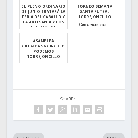
EL PLENO ORDINARIO
TORNEO SEMANA
DE JUNIO TRATARÁ LA
SANTA FUTSAL
FERIA DEL CABALLO Y
TORREJONCILLO
LA ARTESANÍA Y LOS
Como viene sien...
FESTEJOS DE
VALDENCÍN
Tendrá lugar es...
ASAMBLEA
CIUDADANA CÍRCULO
PODEMOS
TORREJONCILLO
Podemos surge d...
SHARE:
PREVIOUS
NEXT