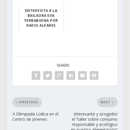
Moisés Levi Pan...
ENTREVISTA A LA
BAILAORA EVA
YERBABUENA POR
RADIO ALFARES
Radio Alfares...
SHARE:
PREVIOUS
NEXT
II Olimpiada Lúdica en el
Interesante y acogedor
Centro de Jóvenes
el “taller sobre consumo
responsable y ecológico
en nuestra alimentación”