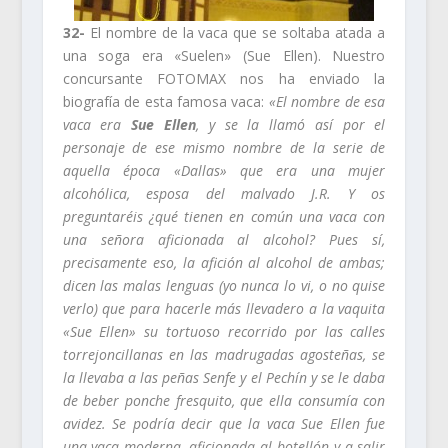
32-
El nombre de la vaca que se soltaba atada a
una soga era «Suelen» (Sue Ellen). Nuestro
concursante FOTOMAX nos ha enviado la
biografía de esta famosa vaca:
«El nombre de esa
vaca era
Sue Ellen
, y se la llamó así por el
personaje de ese mismo nombre de la serie de
aquella época «Dallas» que era una mujer
alcohólica, esposa del malvado J.R. Y os
preguntaréis ¿qué tienen en común una vaca con
una señora aficionada al alcohol? Pues sí,
precisamente eso, la afición al alcohol de ambas;
dicen las malas lenguas (yo nunca lo vi, o no quise
verlo) que para hacerle más llevadero a la vaquita
«Sue Ellen» su tortuoso recorrido por las calles
torrejoncillanas en las madrugadas agosteñas, se
la llevaba a las peñas Senfe y el Pechín y se le daba
de beber ponche fresquito, que ella consumía con
avidez. Se podría decir que la vaca Sue Ellen fue
una vaca moderna, aficionada al botellón y a salir