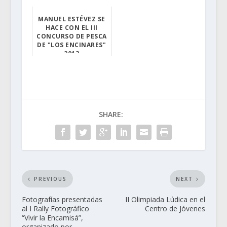
ENCINARES"
Los días 6 y 7 ...
MANUEL ESTÉVEZ SE
La Asociación...
HACE CON EL III
CONCURSO DE PESCA
DE "LOS ENCINARES"
2013
64 concursantes...
SHARE:
PREVIOUS
NEXT
Fotografías presentadas
II Olimpiada Lúdica en el
al I Rally Fotográfico
Centro de Jóvenes
“Vivir la Encamisá”,
organizado por