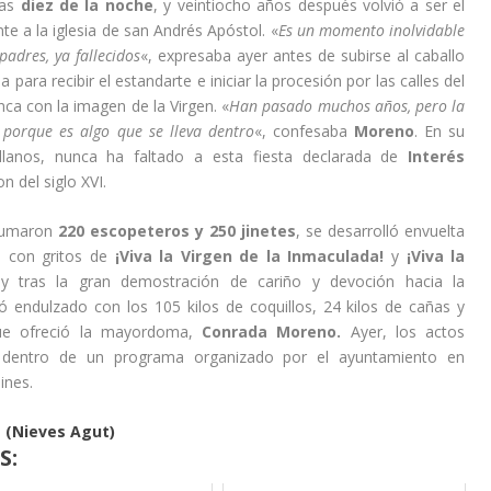
las
diez de la noche
, y veintiocho años después volvió a ser el
e a la iglesia de san Andrés Apóstol. «
Es un momento inolvidable
adres, ya fallecidos
«, expresaba ayer antes de subirse al caballo
ia para recibir el estandarte e iniciar la procesión por las calles del
nca con la imagen de la Virgen. «
Han pasado muchos años, pero la
 porque es algo que se lleva dentro
«, confesaba
Moreno
. En su
illanos, nunca ha faltado a esta fiesta declarada de
Interés
n del siglo XVI.
 sumaron
220 escopeteros y 250 jinetes
, se desarrolló envuelta
 con gritos de
¡Viva la Virgen de la Inmaculada!
y
¡Viva la
y tras la gran demostración de cariño y devoción hacia la
 endulzado con los 105 kilos de coquillos, 24 kilos de cañas y
ue ofreció la mayordoma,
Conrada Moreno.
Ayer, los actos
dentro de un programa organizado por el ayuntamiento en
ines.
 (Nieves Agut)
S: