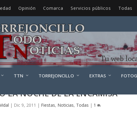
iedad
Opinión
Comarca
Servicios públicos
Todas
TTN
TORREJONCILLO
EXTRAS
FOTOG
IÓ LA NOCHE DE LA ENCAMISÁ
Vidal
|
Dic 9, 2011
|
Fiestas
,
Noticias
,
Todas
|
1