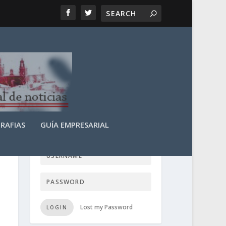
RAFIAS
GUÍA EMPRESARIAL
LOGIN USER TTN
Lost my Password
LOGIN