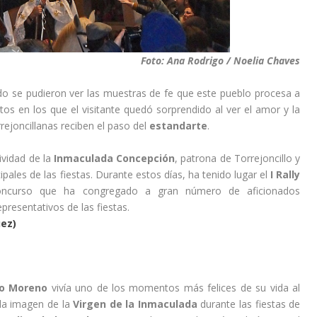
Foto: Ana Rodrigo / Noelia Chaves
ido se pudieron ver las muestras de fe que este pueblo procesa a
 en los que el visitante quedó sorprendido al ver el amor y la
rrejoncillanas reciben el paso del
estandarte
.
ividad de la
Inmaculada Concepción
, patrona de Torrejoncillo y
ipales de las fiestas. Durante estos días, ha tenido lugar el
I Rally
oncurso que ha congregado a gran número de aficionados
resentativos de las fiestas.
uez)
io Moreno
vivía uno de los momentos más felices de su vida al
la imagen de la
Virgen de la Inmaculada
durante las fiestas de