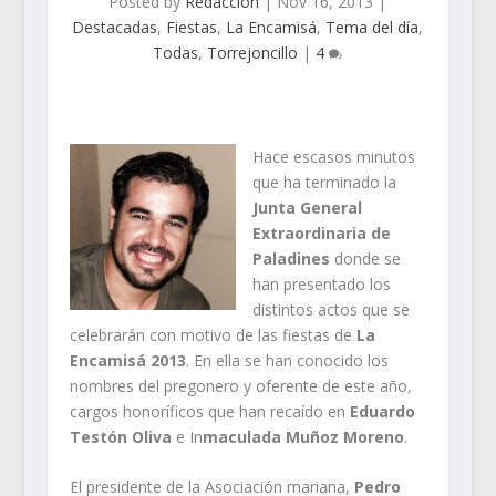
Posted by
Redacción
|
Nov 16, 2013
|
Destacadas
,
Fiestas
,
La Encamisá
,
Tema del día
,
Todas
,
Torrejoncillo
|
4
Hace escasos minutos
que ha terminado la
Junta General
Extraordinaria de
Paladines
donde se
han presentado los
distintos actos que se
celebrarán con motivo de las fiestas de
La
Encamisá 2013
. En ella se han conocido los
nombres del pregonero y oferente de este año,
cargos honoríficos que han recaído en
Eduardo
Testón Oliva
e In
maculada Muñoz Moreno
.
El presidente de la Asociación mariana,
Pedro