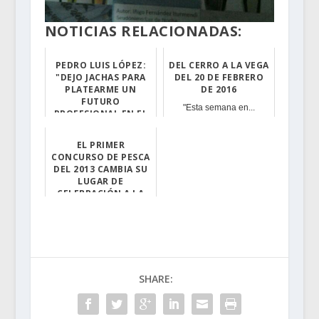
NOTICIAS RELACIONADAS:
PEDRO LUIS LÓPEZ:
DEL CERRO A LA VEGA
"DEJO JACHAS PARA
DEL 20 DE FEBRERO
PLATEARME UN
DE 2016
FUTURO
"Esta semana en...
PROFESIONAL EN EL
TEATRO"
Pedro Luis Lópe...
EL PRIMER
CONCURSO DE PESCA
DEL 2013 CAMBIA SU
LUGAR DE
CELEBRACIÓN A LA
ZONA DE "LOS
PATOS"
La Asociación d...
SHARE: