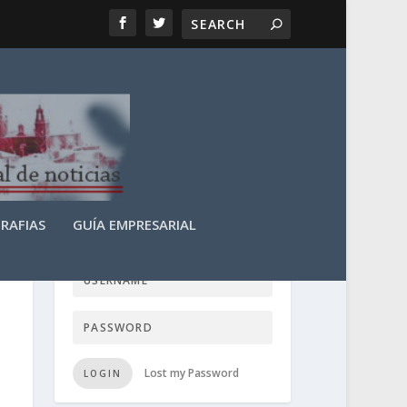
RAFIAS
GUÍA EMPRESARIAL
LOGIN USER TTN
Lost my Password
LOGIN