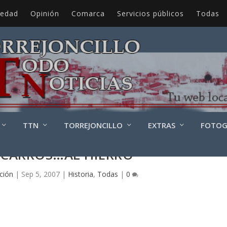
iedad
Opinión
Comarca
Servicios públicos
Todas
TTN
TORREJONCILLO
EXTRAS
FOTOG
 CARROS…AL HIERRO
ción
|
Sep 5, 2007
|
Historia
,
Todas
|
0