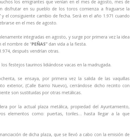
 muchos los emigrantes que venían en el mes de agosto, mes de
an disfrutar en su pueblo de los toros comienza a fraguarse la
”
y el consiguiente cambio de fecha. Será en el año 1.971 cuando
ebrarse en el mes de agosto.
plenamente integradas en agosto, y surge por primera vez la idea
n el nombre de “
PEÑAS”
dan vida a la fiesta.
1.974, después vendrían otras.
 los festejos taurinos lidiándose vacas en la madrugada.
chenta, se ensaya, por primera vez la salida de las vaquillas
nto exterior, (Calle Barrio Nuevo), cerrándose dicho recinto con
ente son sustituidas por otras metálicas.
era por la actual plaza metálica, propiedad del Ayuntamiento,
os elementos como: puertas, toriles… hasta llegar a la que
nanciación de dicha plaza, que se llevó a cabo con la emisión de