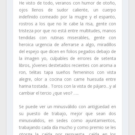
He visto de todo, veranos con humor de otoño,
ojos llenos de sudor caliente, un cuerpo
indefinido corneado por la mugre y el espanto,
rostros a los que no le cabe la risa, gente con
tristeza por que no está entre multitudes, manos
tendidas con rutinas miserables, gente con
heroica urgencia de aferrarse a algo, miradillos
del espejo que dicen en folios pegados debajo de
la imagen yo, culpables de errores de setenta
libros, jóvenes destetados recientes con aroma a
ron, telitas tapa sueños femeninos con vista
alegre, olor a cocina con carne huesuda entre
harina tostada . Toros con la vista de pájaro…y al
cambiar el tercio ¿que veo? …..
Se puede ver un minusválido con antigüedad en
su puesto de trabajo, mejor que sean dos
minusvalidos, en sedes como ayuntamientos,
trabajando cada día mucho y como premio se les
otorga la caída por respuesta, caída en los