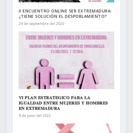
II ENCUENTRO ONLINE SER EXTREMADURA:
¿TIENE SOLUCIÓN EL DESPOBLAMIENTO?
29 de septiembre del 2020
𝐕𝐈 𝐏𝐋𝐀𝐍 𝐄𝐒𝐓𝐑𝐀𝐓𝐄𝐆𝐈𝐂𝐎 𝐏𝐀𝐑𝐀 𝐋𝐀
𝐈𝐆𝐔𝐀𝐋𝐃𝐀𝐃 𝐄𝐍𝐓𝐑𝐄 𝐌𝐔𝐉𝐄𝐑𝐄𝐒 𝐘 𝐇𝐎𝐌𝐁𝐑𝐄𝐒
𝐄𝐍 𝐄𝐗𝐓𝐑𝐄𝐌𝐀𝐃𝐔𝐑𝐀⁣
9 de junio del 2022