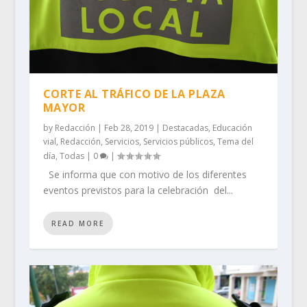
CORTE AL TRÁFICO DE LA PLAZA
MAYOR
by
Redacción
|
Feb 28, 2019
|
Destacadas
,
Educación
vial
,
Redacción
,
Servicios
,
Servicios públicos
,
Tema del
día
,
Todas
|
0
|
Se informa que con motivo de los diferentes
eventos previstos para la celebración del...
READ MORE