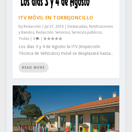
ITV MÓVIL EN TORREJONCILLO
by
Redacción
|
Jul 27, 2016
|
Destacadas
,
Notificaciones
y Bandos
,
Redacción
,
Servicios
,
Servicios públicos
,
Todas
|
0
|
Los días 3 y 4 de Agosto la ITV (Inspección
Técnica de Vehículos) móvil se desplazará hasta...
READ MORE