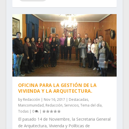
OFICINA PARA LA GESTIÓN DE LA
VIVIENDA Y LA ARQUITECTURA.
by
Redacción
|
Nov 16, 2017
|
Destacadas
,
Mancomunidad
,
Redacción
,
Servicios
,
Tema del día
,
Todas
|
0
|
El pasado 14 de Noviembre, la Secretaria General
de Arquitectura, Vivienda y Políticas de