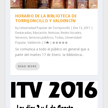
HORARIO DE LA BIBLIOTECA DE
TORREJONCILLO Y VALDENCÍN
by
Universidad Popular de Torrejoncillo
|
Ene 13, 2017
|
Destacadas
,
Educación
,
Noticias
,
Redes Sociales
,
Servicios
,
Servicios públicos
,
Todas
,
Universidad
Popular
,
Valdencín
|
0
|
Se comunica a todo el público en general que a
partir del martes 17 de Enero la Biblioteca...
READ MORE