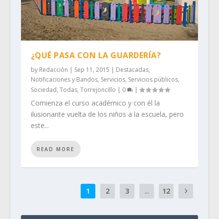
¿QUÉ PASA CON LA GUARDERÍA?
by
Redacción
|
Sep 11, 2015
|
Destacadas
,
Notificaciones y Bandos
,
Servicios
,
Servicios públicos
,
Sociedad
,
Todas
,
Torrejoncillo
|
0
|
Comienza el curso académico y con él la
ilusionante vuelta de los niños a la escuela, pero
este...
READ MORE
1
2
3
...
12