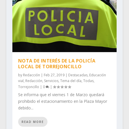
NOTA DE INTERÉS DE LA POLICÍA
LOCAL DE TORREJONCILLO
by
Redacción
|
Feb 27, 2019
|
Destacadas
,
Educación
vial
,
Redacción
,
Servicios
,
Tema del día
,
Todas
,
Torrejoncillo
|
0
|
Se informa que el viernes 1 de Marzo quedará
prohibido el estacionamiento en la Plaza Mayor
debido...
READ MORE