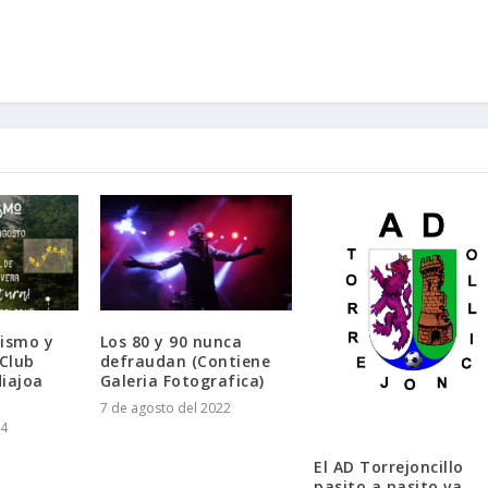
rismo y
Los 80 y 90 nunca
 Club
defraudan (Contiene
iajoa
Galeria Fotografica)
7 de agosto del 2022
24
El AD Torrejoncillo
pasito a pasito va