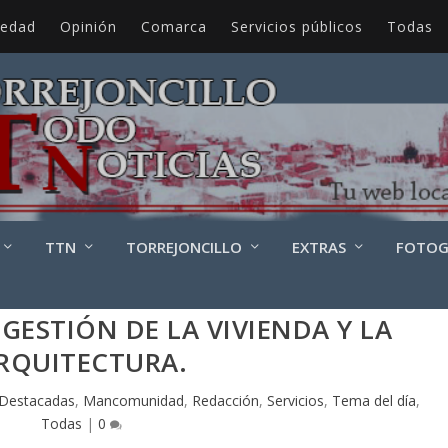
iedad
Opinión
Comarca
Servicios públicos
Todas
TTN
TORREJONCILLO
EXTRAS
FOTOG
 GESTIÓN DE LA VIVIENDA Y LA
RQUITECTURA.
Destacadas
,
Mancomunidad
,
Redacción
,
Servicios
,
Tema del día
,
Todas
|
0