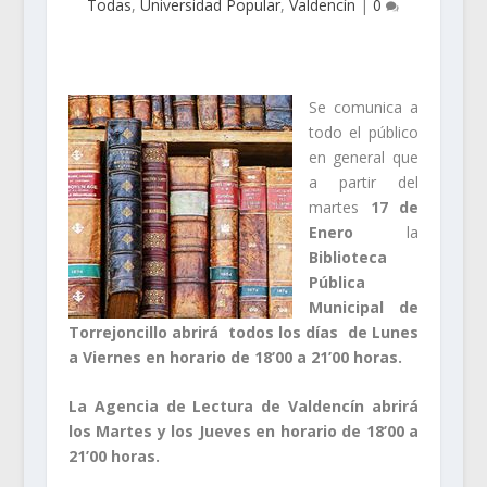
Todas
,
Universidad Popular
,
Valdencín
|
0
Se comun
ica a
todo el público
en general que
a partir del
martes
17 de
Enero
la
Biblioteca
Pública
Municipal de
Torrejoncillo abrirá todos los días de Lunes
a Viernes en horario de 18’00 a 21’00 horas.
La Agencia de Lectura de Valdencín abrirá
los Martes y los Jueves en horario de 18’00 a
21’00 horas.