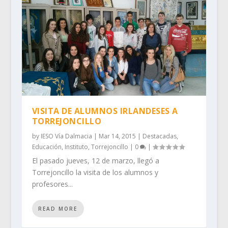
VISITA DE ALUMNOS IRLANDESES A
TORREJONCILLO
by
IESO Vía Dalmacia
|
Mar 14, 2015
|
Destacadas
,
Educación
,
Instituto
,
Torrejoncillo
|
0
|
El pasado jueves, 12 de marzo, llegó a
Torrejoncillo la visita de los alumnos y
profesores...
READ MORE