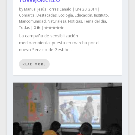
TORREJONCILLO
by
Manuel Jesús Torres Canalo
|
Ene 20, 2014
|
Comarca
,
Destacadas
,
Ecología
,
Educación
,
Instituto
,
Mancomunidad
,
Naturaleza
,
Noticias
,
Tema del día
,
Todas
|
0
|
La campaña de sensibilización
medioambiental puesta en marcha por el
nuevo Servicio de Gestión...
READ MORE