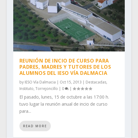
REUNIÓN DE INCIO DE CURSO PARA
PADRES, MADRES Y TUTORES DE LOS
ALUMNOS DEL IESO VÍA DALMACIA
by
IESO Vía Dalmacia
|
Oct 15, 2013
|
Destacadas
,
Instituto
,
Torrejoncillo
|
0
|
El pasado, lunes, 15 de octubre a las 17:00 h.
tuvo lugar la reunión anual de incio de curso
para...
READ MORE