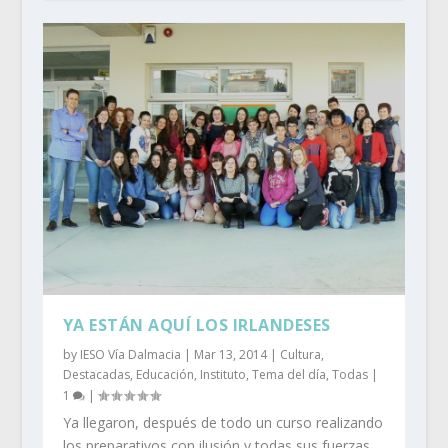
YA ESTÁN AQUÍ LOS IRLANDESES
by
IESO Vía Dalmacia
|
Mar 13, 2014
|
Cultura
,
Destacadas
,
Educación
,
Instituto
,
Tema del día
,
Todas
|
1
|
Ya llegaron, después de todo un curso realizando
los preparativos con ilusión y todas sus fuerzas,...