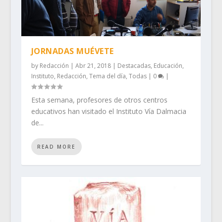
JORNADAS MUÉVETE
by
Redacción
|
Abr 21, 2018
|
Destacadas
,
Educación
,
Instituto
,
Redacción
,
Tema del día
,
Todas
|
0
|
Esta semana, profesores de otros centros
educativos han visitado el Instituto Vía Dalmacia
de...
READ MORE