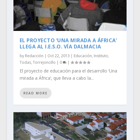
EL PROYECTO ‘UNA MIRADA A ÁFRICA’
LLEGA AL I.E.S.O. VÍA DALMACIA
by
Redacción
|
Oct 22, 2013
|
Educación
,
Instituto
,
Todas
,
Torrejoncillo
|
0
|
El proyecto de educación para el desarrollo ‘Una
mirada a África‘, que lleva a cabo la...
READ MORE