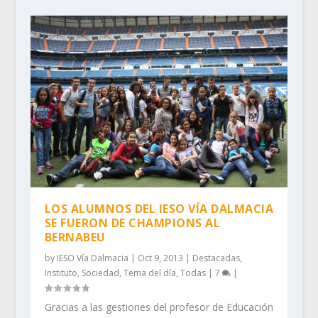
LOS ALUMNOS DEL IESO VÍA DALMACIA
SE FUERON DE CHAMPIONS AL
BERNABEU
by
IESO Vía Dalmacia
|
Oct 9, 2013
|
Destacadas
,
Instituto
,
Sociedad
,
Tema del día
,
Todas
|
7
|
Gracias a las gestiones del profesor de Educación