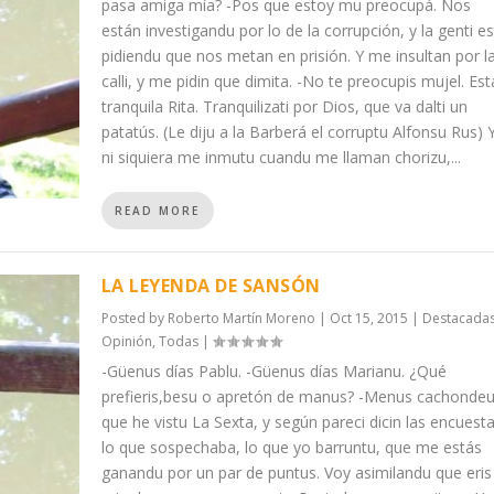
pasa amiga mía? -Pos que estoy mu preocupá. Nos
están investigandu por lo de la corrupción, y la genti e
pidiendu que nos metan en prisión. Y me insultan por l
calli, y me pidin que dimita. -No te preocupis mujel. Est
tranquila Rita. Tranquilizati por Dios, que va dalti un
patatús. (Le diju a la Barberá el corruptu Alfonsu Rus) 
ni siquiera me inmutu cuandu me llaman chorizu,...
READ MORE
LA LEYENDA DE SANSÓN
Posted by
Roberto Martín Moreno
|
Oct 15, 2015
|
Destacada
Opinión
,
Todas
|
-Güenus días Pablu. -Güenus días Marianu. ¿Qué
prefieris,besu o apretón de manus? -Menus cachondeu
que he vistu La Sexta, y según pareci dicin las encuesta
lo que sospechaba, lo que yo barruntu, que me estás
ganandu por un par de puntus. Voy asimilandu que eris