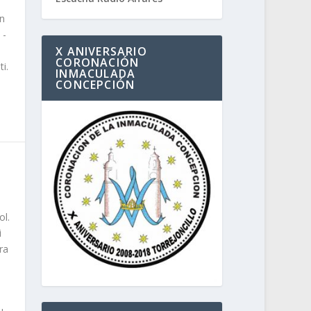
an
 -
X ANIVERSARIO
CORONACIÓN
i.
INMACULADA
CONCEPCIÓN
ol.
i
ra