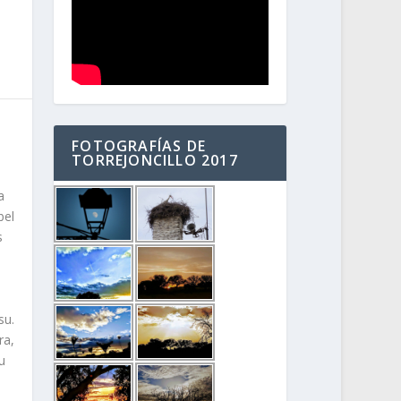
FOTOGRAFÍAS DE
TORREJONCILLO 2017
a
bel
s
su.
ra,
u