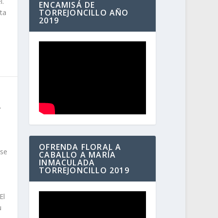
l.
ENCAMISÁ DE
TORREJONCILLO AÑO
ta
2019
,
OFRENDA FLORAL A
 se
CABALLO A MARÍA
INMACULADA
e
TORREJONCILLO 2019
El
u