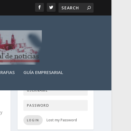
RAFIAS
GUÍA EMPRESARIAL
LOGIN USER TTN
oy
Lost my Password
LOGIN