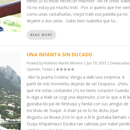
tienis! ¡Si tú estás hechu un machoti! -No te creas Isabe
Ya no estoy pa muchu troti. -Pos si quieris que me sien
comu unas castañuelas, mejol traiti esa pastilla pa no
dejalmi a dos velas. -Sabis bien Isabelita que tú...
READ MORE
UNA INFANTA SIN DUCADO
Posted by
Roberto Martín Moreno
|
Jun 19, 2015
|
Destacadas
Opinión
,
Todas
|
-Abri la puerta Cristina. Vengu a dalti una sorpresa. A
partil de esti momentu dejarás de sel Duquesa. -¡Peru
qué me estás contandu! ¡Tú no tienis corazón! Cuandu
lo diga a Iñaki se cogi una depresión. ¡Con lo que a él l
gustaba ilsi paí de fiestuqui y fardal con sus amigus de
esi títulu de Duqui! -A iñaki ya se lo he dichu ¡Qué
disgustu sa llevau! ¡Con lo que a él le gustaba llamalsi «
Duqui Empalmau»! Estaba tan cabreau por habel perdí