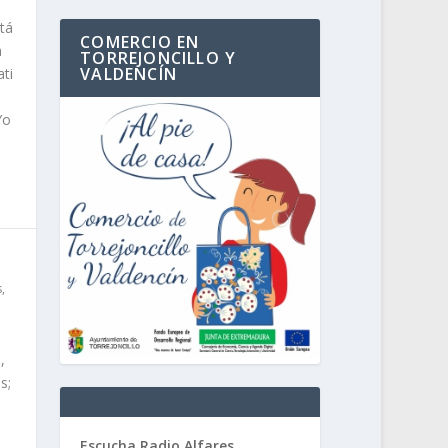
stá
COMERCIO EN
a
TORREJONCILLO Y
VALDENCÍN
ati
Yo
s
,
,
s;
Escucha Radio Alfares