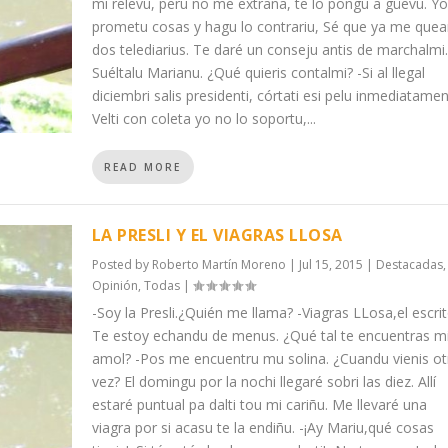
mi relevu, peru no me extraña, te lo pongu a güevu. Yo
prometu cosas y hagu lo contrariu, Sé que ya me que
dos telediarius. Te daré un conseju antis de marchalmi.
Suéltalu Marianu. ¿Qué quieris contalmi? -Si al llegal
diciembri salis presidenti, córtati esi pelu inmediatament
Velti con coleta yo no lo soportu,...
READ MORE
LA PRESLI Y EL VIAGRAS LLOSA
Posted by
Roberto Martín Moreno
|
Jul 15, 2015
|
Destacadas
,
Opinión
,
Todas
|
-Soy la Presli.¿Quién me llama? -Viagras LLosa,el escrit
Te estoy echandu de menus. ¿Qué tal te encuentras m
amol? -Pos me encuentru mu solina. ¿Cuandu vienis ot
vez? El domingu por la nochi llegaré sobri las diez. Allí
estaré puntual pa dalti tou mi cariñu. Me llevaré una
viagra por si acasu te la endiñu. -¡Ay Mariu,qué cosas