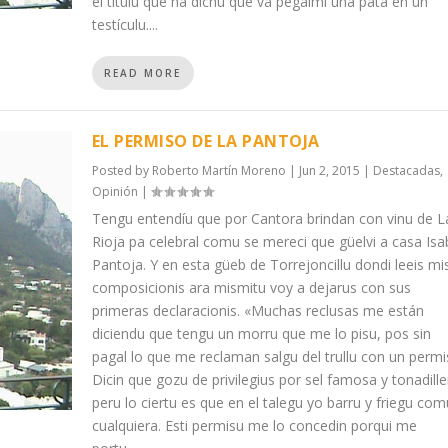
el títulu que ha dichu que va pegalmi una patá en un
testículu....
READ MORE
EL PERMISO DE LA PANTOJA
Posted by
Roberto Martín Moreno
|
Jun 2, 2015
|
Destacadas
,
Opinión
|
Tengu entendíu que por Cantora brindan con vinu de L
Rioja pa celebral comu se mereci que güelvi a casa Isa
Pantoja. Y en esta güeb de Torrejoncillu dondi leeis mi
composicionis ara mismitu voy a dejarus con sus
primeras declaracionis. «Muchas reclusas me están
diciendu que tengu un morru que me lo pisu, pos sin
pagal lo que me reclaman salgu del trullu con un permi
Dicin que gozu de privilegius por sel famosa y tonadille
peru lo ciertu es que en el talegu yo barru y friegu com
cualquiera. Esti permisu me lo concedin porqui me