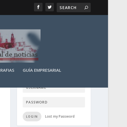
RAFIAS
GUÍA EMPRESARIAL
LOGIN USER TTN
Lost my Password
LOGIN