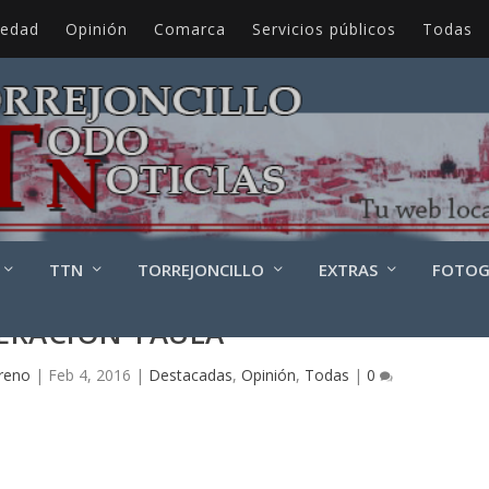
iedad
Opinión
Comarca
Servicios públicos
Todas
TTN
TORREJONCILLO
EXTRAS
FOTOG
ERACIÓN TAULA
reno
|
Feb 4, 2016
|
Destacadas
,
Opinión
,
Todas
|
0