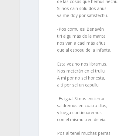
de las cosas que hemus hechu.
Si nos cain solu dos añus
ya me doy por satisfechu.
-Pos comu esi Benavén
tiri algu más de la manta
nos van a cael más añus
que al esposu de la Infanta.
Esta vez no nos libramus.
Nos meterán en el trullu.
A mí por no sel honesta,
a tí por sel un capullu.
-Es igual.Si nos encierran
saldremus en cuatru días,
y luegu continuaremus
con el mismu tren de vía.
Pos al tenel muchas perras