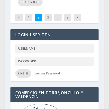
READ MORE
1
2
3
…
9
LOGIN USER TTN
Lost my Password
LOGIN
COMERCIO EN TORREJONCILLO Y
VALDENCÍN