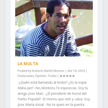
LA MULTA
Posted by
Roberto Martín Moreno
|
Abr 16, 2016
|
Destacadas
,
Opinión
,
Todas
|
-¿Quién está llamandu al timbri? ¿Es la espía
Mata-Jari? -No,Montoru.Te equivocas. Soy tu
amigu Jose Mari. -¿El presidenti de honol del
Partíu Populal? -El mismu que visti y calza. Soy
Jose María Aznal. -No te queis en la puerta.