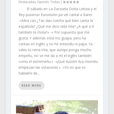
Destacadas
,
Opinión
,
Todas
|
El sábadu en La Zarzuela Doña Letizia y el
Rey pusierun Euruvisión pa vel cantal a Barei.
-«Mira cari.¿Tas dau cuenta qué bien canta la
española? ¿Qué me dicis vida mía? ¿A qué a tí
también te mola?» -» Por supuestu que me
gusta. Y además está mu guapa, peru ha
cantau en inglés y no he entendíu ni papa. Ya
sabis tú reina mía, que aunqui ponga muchu
empeñu, no se me da a mí el inglés también
comu el estremeñu.» -«¡Qué ilusión! Ara mismitu
empiezan las votacionis.» -«Yo es que es
hablalmi de...
READ MORE