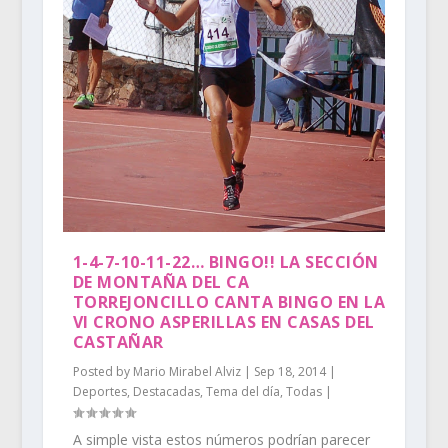
1-4-7-10-11-22… BINGO!! LA SECCIÓN
DE MONTAÑA DEL CA
TORREJONCILLO CANTA BINGO EN LA
VI CRONO ASPERILLAS EN CASAS DEL
CASTAÑAR
Posted by
Mario Mirabel Alviz
|
Sep 18, 2014
|
Deportes
,
Destacadas
,
Tema del día
,
Todas
|
A simple vista estos números podrían parecer