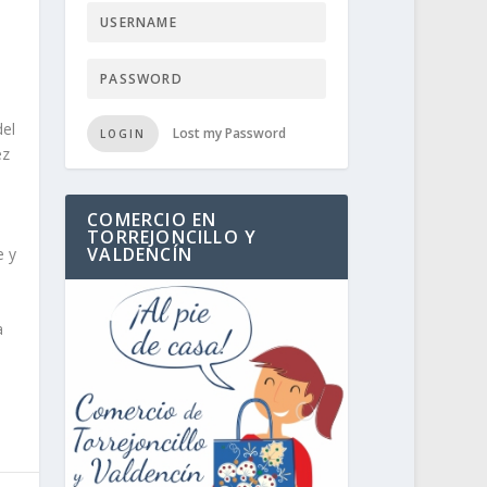
del
Lost my Password
LOGIN
ez
COMERCIO EN
TORREJONCILLO Y
VALDENCÍN
e y
a