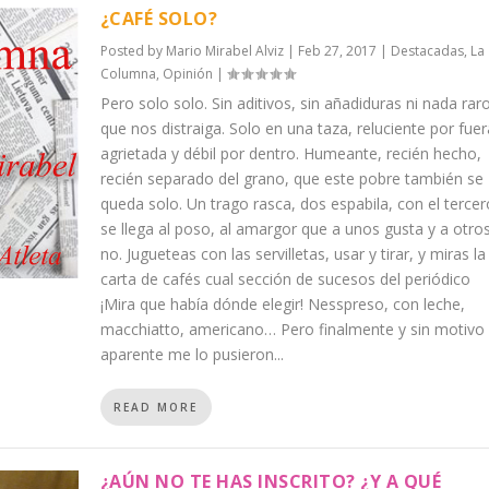
¿CAFÉ SOLO?
Posted by
Mario Mirabel Alviz
|
Feb 27, 2017
|
Destacadas
,
La
Columna
,
Opinión
|
Pero solo solo. Sin aditivos, sin añadiduras ni nada rar
que nos distraiga. Solo en una taza, reluciente por fuer
agrietada y débil por dentro. Humeante, recién hecho,
recién separado del grano, que este pobre también se
queda solo. Un trago rasca, dos espabila, con el tercer
se llega al poso, al amargor que a unos gusta y a otro
no. Jugueteas con las servilletas, usar y tirar, y miras la
carta de cafés cual sección de sucesos del periódico
¡Mira que había dónde elegir! Nesspreso, con leche,
macchiatto, americano… Pero finalmente y sin motivo
aparente me lo pusieron...
READ MORE
¿AÚN NO TE HAS INSCRITO? ¿Y A QUÉ