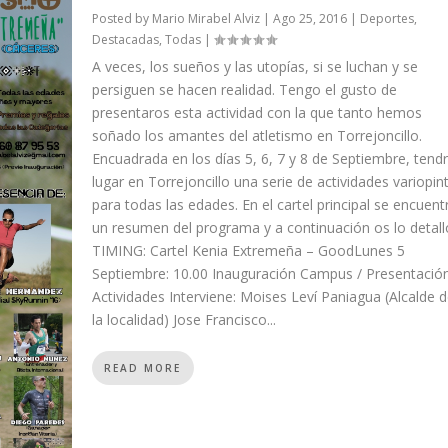
Posted by
Mario Mirabel Alviz
|
Ago 25, 2016
|
Deportes
,
Destacadas
,
Todas
|
A veces, los sueños y las utopías, si se luchan y se
persiguen se hacen realidad. Tengo el gusto de
presentaros esta actividad con la que tanto hemos
soñado los amantes del atletismo en Torrejoncillo.
Encuadrada en los días 5, 6, 7 y 8 de Septiembre, tend
lugar en Torrejoncillo una serie de actividades variopin
para todas las edades. En el cartel principal se encuent
un resumen del programa y a continuación os lo detall
TIMING: Cartel Kenia Extremeña – GoodLunes 5
Septiembre: 10.00 Inauguración Campus / Presentació
Actividades Interviene: Moises Leví Paniagua (Alcalde 
la localidad) Jose Francisco...
READ MORE