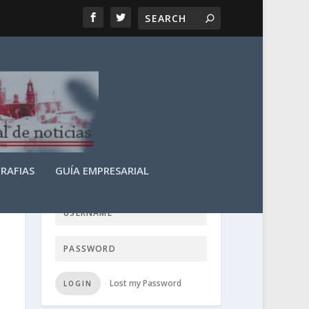
RAFIAS
GUÍA EMPRESARIAL
LOGIN USER TTN
Lost my Password
LOGIN