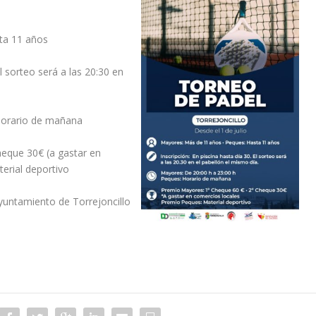
ta 11 años
El sorteo será a las 20:30 en
 Horario de mañana
eque 30€ (a gastar en
erial deportivo
untamiento de Torrejoncillo