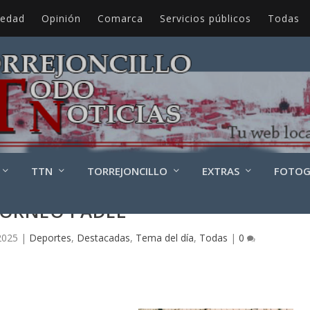
iedad
Opinión
Comarca
Servicios públicos
Todas
TTN
TORREJONCILLO
EXTRAS
FOTOG
ORNEO PADEL
2025
|
Deportes
,
Destacadas
,
Tema del día
,
Todas
|
0