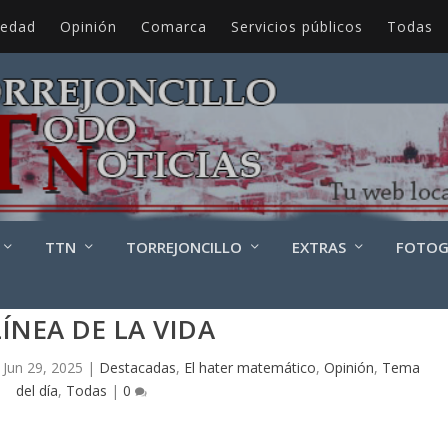
iedad
Opinión
Comarca
Servicios públicos
Todas
TTN
TORREJONCILLO
EXTRAS
FOTOG
LÍNEA DE LA VIDA
|
Jun 29, 2025
|
Destacadas
,
El hater matemático
,
Opinión
,
Tema
del día
,
Todas
|
0