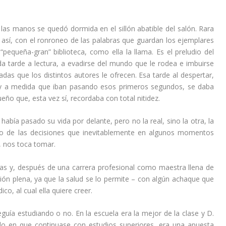
las manos se quedó dormida en el sillón abatible del salón. Rara
o así, con el ronroneo de las palabras que guardan los ejemplares
equeña-gran” biblioteca, como ella la llama. Es el preludio del
da tarde a lectura, a evadirse del mundo que le rodea e imbuirse
adas que los distintos autores le ofrecen. Esa tarde al despertar,
s y a medida que iban pasando esos primeros segundos, se daba
ño que, esta vez sí, recordaba con total nitidez.
bía pasado su vida por delante, pero no la real, sino la otra, la
to de las decisiones que inevitablemente en algunos momentos
, nos toca tomar.
ras y, después de una carrera profesional como maestra llena de
ación plena, ya que la salud se lo permite – con algún achaque que
co, al cual ella quiere creer.
seguía estudiando o no. En la escuela era la mejor de la clase y D.
o en que continuase con estudios superiores, era una apuesta