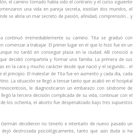
lón, el camino tomado había sido el contrario y el curso siguiente
comenzaron una vida en pareja secreta, existían dos mundos, el
 donde se abría un mar secreto de pasión, afinidad, comprensión… y
da continuó irremediablemente su camino. Tita se graduó con
n comenzar a trabajar. El primer lugar en el que lo hizo fue en un
unque no tardó en conseguir plaza en la ciudad. Allí conoció a
ue decidió compartirla y formar una familia. La primera de sus
cas en la cara y mucho carácter desde que nació y el segundo… el
el principio. El malestar de Tita fue en aumento y cada día, cada
rio. La situación se llegó a tensar tanto que acabó en el hospital
amniocentosis, le diagnosticaron un embarazo con síndrome de
 llegó la tercera decisión complicada de su vida, continuar con el
de los ochenta, el aborto fue despenalizado bajo tres supuestos
 Germán decidieron no tenerlo e intentarlo de nuevo pasado un
a dejó destrozada psicológicamente, tanto que aún duda si ha