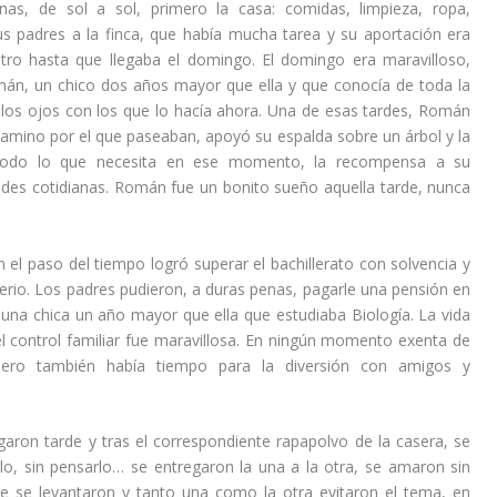
as, de sol a sol, primero la casa: comidas, limpieza, ropa,
 padres a la finca, que había mucha tarea y su aportación era
otro hasta que llegaba el domingo. El domingo era maravilloso,
án, un chico dos años mayor que ella y que conocía de toda la
los ojos con los que lo hacía ahora. Una de esas tardes, Román
camino por el que paseaban, apoyó su espalda sobre un árbol y la
odo lo que necesita en ese momento, la recompensa a su
sidades cotidianas. Román fue un bonito sueño aquella tarde, nunca
 el paso del tiempo logró superar el bachillerato con solvencia y
erio. Los padres pudieron, a duras penas, pagarle una pensión en
 una chica un año mayor que ella que estudiaba Biología. La vida
 el control familiar fue maravillosa. En ningún momento exenta de
 pero también había tiempo para la diversión con amigos y
garon tarde y tras el correspondiente rapapolvo de la casera, se
rlo, sin pensarlo… se entregaron la una a la otra, se amaron sin
e se levantaron y tanto una como la otra evitaron el tema, en