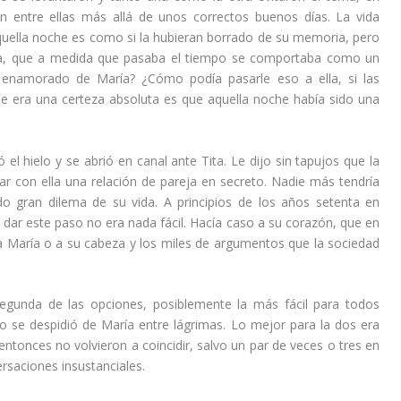
ón entre ellas más allá de unos correctos buenos días. La vida
aquella noche es como si la hubieran borrado de su memoria, pero
ta, que a medida que pasaba el tiempo se comportaba como un
a enamorado de María? ¿Cómo podía pasarle eso a ella, si las
e era una certeza absoluta es que aquella noche había sido una
el hielo y se abrió en canal ante Tita. Le dijo sin tapujos que la
r con ella una relación de pareja en secreto. Nadie más tendría
do gran dilema de su vida. A principios de los años setenta en
 dar este paso no era nada fácil. Hacía caso a su corazón, que en
 María o a su cabeza y los miles de argumentos que la sociedad
 segunda de las opciones, posiblemente la más fácil para todos
no se despidió de María entre lágrimas. Lo mejor para la dos era
ntonces no volvieron a coincidir, salvo un par de veces o tres en
rsaciones insustanciales.