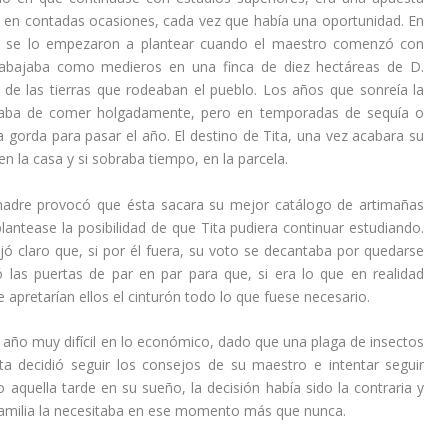
re en contadas ocasiones, cada vez que había una oportunidad. En
o, se lo empezaron a plantear cuando el maestro comenzó con
 trabajaba como medieros en una finca de diez hectáreas de D.
de las tierras que rodeaban el pueblo. Los años que sonreía la
daba de comer holgadamente, pero en temporadas de sequía o
 gorda para pasar el año. El destino de Tita, una vez acabara su
n la casa y si sobraba tiempo, en la parcela.
 madre provocó que ésta sacara su mejor catálogo de artimañas
lantease la posibilidad de que Tita pudiera continuar estudiando.
jó claro que, si por él fuera, su voto se decantaba por quedarse
 las puertas de par en par para que, si era lo que en realidad
e apretarían ellos el cinturón todo lo que fuese necesario.
año muy difícil en lo económico, dado que una plaga de insectos
ta decidió seguir los consejos de su maestro e intentar seguir
aquella tarde en su sueño, la decisión había sido la contraria y
familia la necesitaba en ese momento más que nunca.