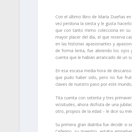
Con el último libro de María Dueñas en 
vez perdona la siesta y le gusta hacerl
que con tanto mimo colecciona en su “p
mayor placer del día, el que reserva ca
en las historias apasionantes y apasion
de forma lenta, fue abriendo los ojo
cuenta que le habían arrancado de un sue
En esa escasa media hora de descanso ha
que pudo haber sido, pero no fue fru
claves de nuestro paso por este mundo
Tita cuenta con setenta y tres primave
vicisitudes, ahora disfruta de una jubil
otro, propios de la edad – le dice su médi
Su primera gran diatriba fue decidir si 
Ceferino, su maestro, estaba empeñad