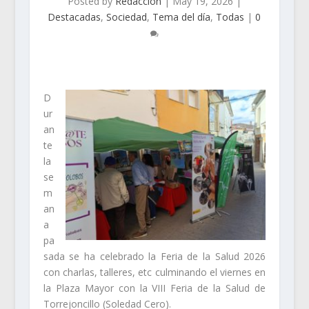
Posted by
Redacción
|
May 19, 2026
|
Destacadas
,
Sociedad
,
Tema del día
,
Todas
|
0
D
ur
an
te
la
se
m
an
a
pa
sada se ha celebrado la Feria de la Salud 2026
con charlas, talleres, etc culminando el viernes en
la Plaza Mayor con la VIII Feria de la Salud de
Torrejoncillo (Soledad Cero).