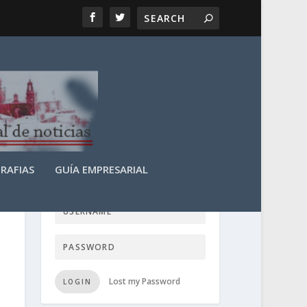
RAFIAS
GUÍA EMPRESARIAL
LOGIN USER TTN
Lost my Password
LOGIN