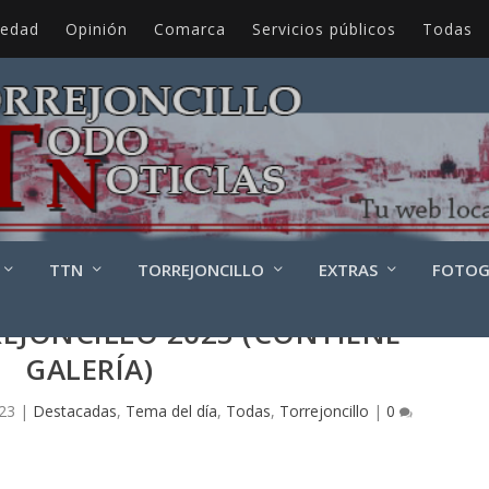
iedad
Opinión
Comarca
Servicios públicos
Todas
TTN
TORREJONCILLO
EXTRAS
FOTOG
EJONCILLO 2023 (CONTIENE
GALERÍA)
023
|
Destacadas
,
Tema del día
,
Todas
,
Torrejoncillo
|
0