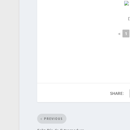
◄
1
SHARE:
PREVIOUS