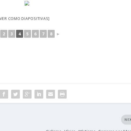
[VER COMO DIAPOSITIVAS]
2
3
4
5
6
7
8
►
NE