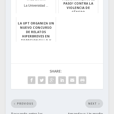
PASO! CONTRA LA
La Universidad ...
VIOLENCIA DE
GÉNERO
El sábado 22 d...
LA UPT ORGANIZA UN
NUEVO CONCURSO
DE RELATOS
HIPERBREVES EN
TORREJONCILLO Y
VALDENCÍN
A los mismos es...
SHARE:
PREVIOUS
NEXT
Paseando entre las
Amandava: Un medio