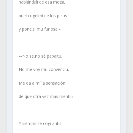
hablánduli de esa moza,
puei cogelmi de los pelus
y ponelsi mu furiosa.»
-«No sé,no sé papaitu.
No me voy mu convencíu.
Me da a mí la sensación
de que otra vez mas mentíu.
Y siempri se cogi antis