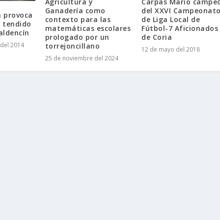
Agricultura y
Carpas Mario campe
Ganadería como
del XXVI Campeonat
 provoca
contexto para las
de Liga Local de
n tendido
matemáticas escolares
Fútbol-7 Aficionados
Valdencín
prologado por un
de Coria
del 2014
torrejoncillano
12 de mayo del 2018
25 de noviembre del 2024