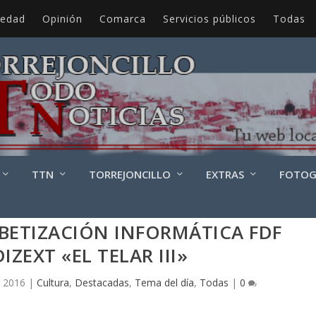
iedad
Opinión
Comarca
Servicios públicos
Todas
TTN
TORREJONCILLO
EXTRAS
FOTOG
BETIZACIÓN INFORMÁTICA FDF
ZEXT «EL TELAR III»
, 2016
|
Cultura
,
Destacadas
,
Tema del día
,
Todas
|
0