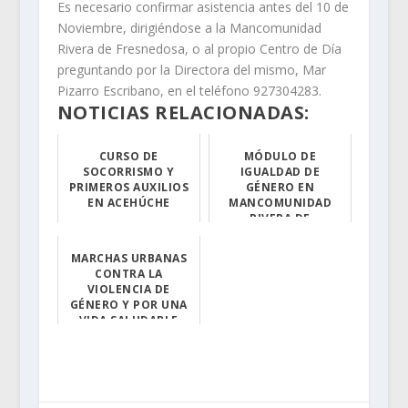
Es necesario confirmar asistencia antes del 10 de
Noviembre, dirigiéndose a la Mancomunidad
Rivera de Fresnedosa, o al propio Centro de Día
preguntando por la Directora del mismo, Mar
Pizarro Escribano, en el teléfono 927304283.
NOTICIAS RELACIONADAS:
CURSO DE
MÓDULO DE
SOCORRISMO Y
IGUALDAD DE
PRIMEROS AUXILIOS
GÉNERO EN
EN ACEHÚCHE
MANCOMUNIDAD
RIVERA DE
Desde el Ayunta...
FRESNEDOSA
MARCHAS URBANAS
La Oficina de I...
CONTRA LA
VIOLENCIA DE
GÉNERO Y POR UNA
VIDA SALUDABLE
El Programa de ...