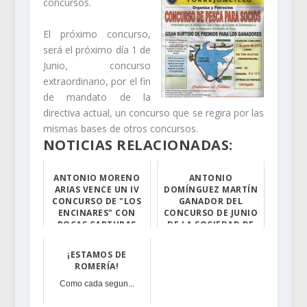
concursos.
El próximo concurso,
será el próximo día 1 de
Junio, concurso
extraordinario, por el fin
de mandato de la
directiva actual, un concurso que se regira por las
mismas bases de otros concursos.
NOTICIAS RELACIONADAS:
ANTONIO MORENO
ANTONIO
ARIAS VENCE UN IV
DOMÍNGUEZ MARTÍN
CONCURSO DE "LOS
GANADOR DEL
ENCINARES" CON
CONCURSO DE JUNIO
POCAS CAPTURAS
DE LA SOCIEDAD DE
PESCADORES LOS
71 concursantes...
ENCINARES
¡ESTAMOS DE
ROMERÍA!
Fuente: Equipo ...
Como cada segun...