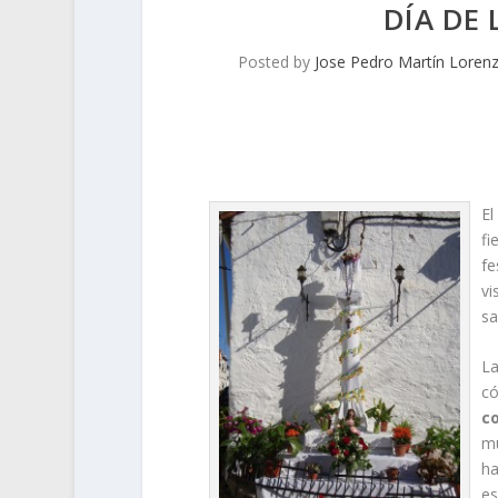
DÍA DE
Posted by
Jose Pedro Martín Loren
El
fi
fe
vi
sa
L
có
co
mu
ha
es