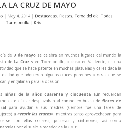
 LA LA CRUZ DE MAYO
zo
|
May 4, 2014
|
Destacadas
,
Fiestas
,
Tema del día
,
Todas
,
Torrejoncillo
|
0
 día de
3 de mayo
se celebra en muchos lugares del mundo la
esta de
La Cruz
y en Torrejoncillo, incluso en Valdencín, es una
stividad que se hace patente en muchas plazuelas y calles dada la
stosidad que adquieren algunas cruces perennes u otras que se
can y engalanan para la ocasión.
as
niñas de la años cuarenta y cincuenta
aún recuerdan
mo este día se desplazaban al campo en busca de
flores de
ral
para ayudar a sus madres (siempre fue una tarea de
jeres) a
«vestir las cruces»
, mientras tanto aprovechaban para
cerse con ellas collares, pulseras y cinturones, así como
parcirlas por el suelo alrededor de la Cruz.