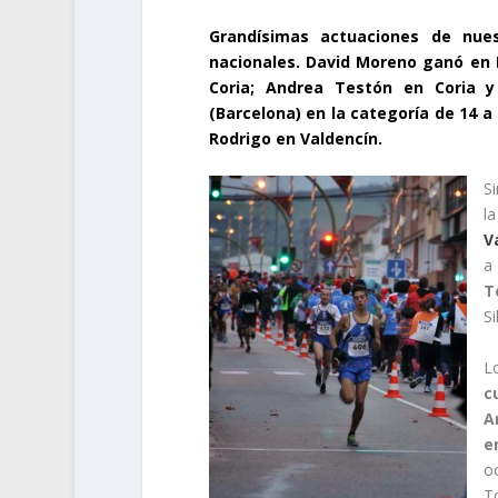
Grandísimas actuaciones de nues
nacionales. David Moreno ganó en M
Coria; Andrea Testón en Coria y
(Barcelona) en la categoría de 14 a
Rodrigo en Valdencín.
S
l
V
a
T
Si
L
c
A
e
o
T