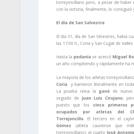
torrejoncillano pero, a pesar de haber 
con la victoria, finalmente, lo consiguió
El día de San Salvestre
El día 31, día de San Silvestres, había c
las 17:00 h., Coria y San Cugat de Vallés
Hasta la
pedanía
se acercó
Miguel Ro
un año compitiendo y rápidamente ha m
La mayoría de los atletas torrejoncillan
Coria
y barrieron literalmente en toda
La prueba reina la
ganó
de nuev
seguido de
Juan Luis Cirujano
, pe
puesto que los
cinco primeros p
ocupados por atletas del Cl
Torrejoncillo
. El tercero en el caj
Gómez
(atleta cauriense que mil
torrejoncillano), el cuarto
José Antoni