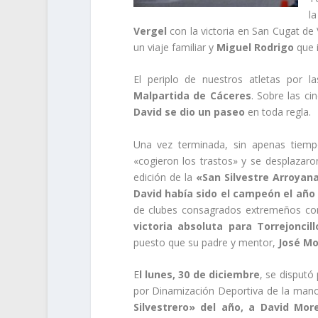
l
Vergel
con la victoria en San Cugat de
un viaje familiar y
Miguel Rodrigo
que i
El periplo de nuestros atletas por 
Malpartida de Cáceres
. Sobre las ci
David se dio un paseo
en toda regla.
Una vez terminada, sin apenas tiem
«cogieron los trastos» y se desplazar
edición de la
«San Silvestre Arroyan
David había sido el campeón el año 
de clubes consagrados extremeños co
victoria absoluta para Torrejoncill
puesto que su padre y mentor,
José Mo
E
l lunes, 30 de diciembre
, se disputó
por Dinamización Deportiva de la man
Silvestrero» del año, a David Mor