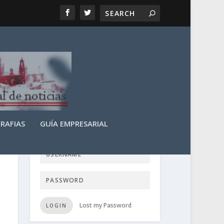
RAFIAS
GUÍA EMPRESARIAL
LOGIN USER TTN
Lost my Password
LOGIN