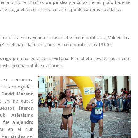
reconocido el circuito,
se perdió
y a duras penas pudo hacerse
 y se colgó el tercer triunfo en este tipo de carreras navideñas.
uatro citas en la agenda de los atletas torrejoncillanos, Valdencín a
 (Barcelona) a la misma hora y Torrejoncillo a las 19:00 h.
drigo
para hacerse con la victoria. Este atleta lleva escasamente
ostrado una notable evolución.
os se acercaron a
s las categorías.
o
David Moreno
ro ahí no quedó
uestos fueron
ub Atletismo
ón fue
Alejandro
ita en el club
o Hernández
y el