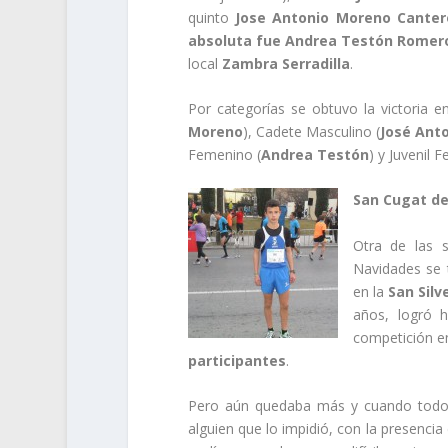
quinto
Jose Antonio Moreno Canter
absoluta fue Andrea Testón Romer
local
Zambra Serradilla
.
Por categorías se obtuvo la victoria 
Moreno
), Cadete Masculino (
José Ant
Femenino (
Andrea Testón
) y Juvenil 
San Cugat de 
Otra de las 
Navidades se t
en la
San Silv
años, logró 
competición e
participantes
.
Pero aún quedaba más y cuando tod
alguien que lo impidió, con la presencia