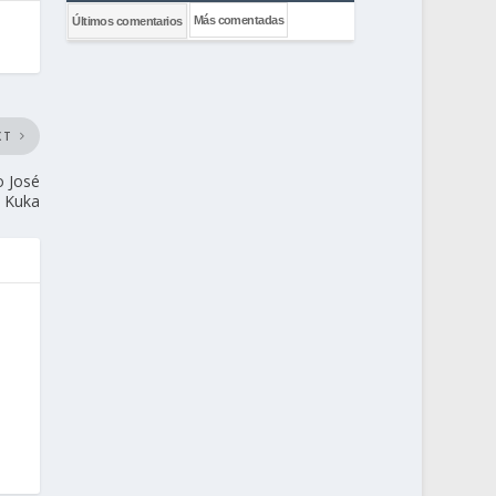
Más comentadas
Últimos comentarios
XT
o José
o Kuka