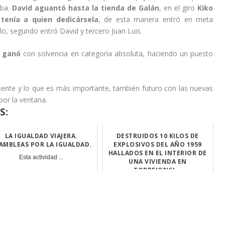
iba.
David aguantó hasta la tienda de Galán
, en el giro
Kiko
 tenía a quien dedicársela
, de esta manera entró en meta
o, segundo entró David y tercero Juan Luis.
 ganó
con solvencia en categoría absoluta, haciendo un puesto
esente y lo que es más importante, también futuro con las nuevas
or la ventana.
S:
LA IGUALDAD VIAJERA.
DESTRUIDOS 10 KILOS DE
AMBLEAS POR LA IGUALDAD.
EXPLOSIVOS DEL AÑO 1959
HALLADOS EN EL INTERIOR DE
Esta actividad ...
UNA VIVIENDA EN
TORREJONCI...
La Guardia Civi...