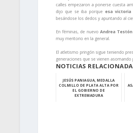
calles empezaron a ponerse cuesta arr
dijo que se iba porque
esa victoria
besándose los dedos y apuntando al ciel
En féminas, de nuevo
Andrea Testón
muy meritorio en la general.
El atletismo pringón sigue teniendo pr
generaciones que se vienen asomando p
NOTICIAS RELACIONADA
JESÚS PANIAGUA, MEDALLA
COLMILLO DE PLATA ALTA POR
AS
EL GOBIERNO DE
EXTREMADURA
Jesús Paniagua,...