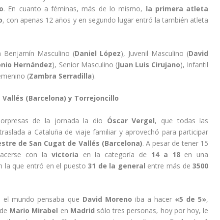
o
. En cuanto a féminas, más de lo mismo,
la primera atleta
o
, con apenas 12 años y en segundo lugar entró la también atleta
en Benjamín Masculino (
Daniel López
), Juvenil Masculino (
David
onio Hernández
), Senior Masculino (
Juan Luis Cirujano
), Infantil
Femenino (
Zambra Serradilla
).
Vallés (Barcelona) y Torrejoncillo
sorpresas de la jornada la dio
Óscar Vergel
, que todas las
raslada a Cataluña de viaje familiar y aprovechó para participar
estre de San Cugat de Vallés (Barcelona)
. A pesar de tener 15
hacerse con la
victoria
en la categoría de
14 a 18
en una
n la que entró en el puesto
31 de la general
entre más de
3500
o el mundo pensaba que
David Moreno
iba a hacer
«5 de 5»
,
 de
Mario Mirabel
en
Madrid
sólo tres personas, hoy por hoy, le