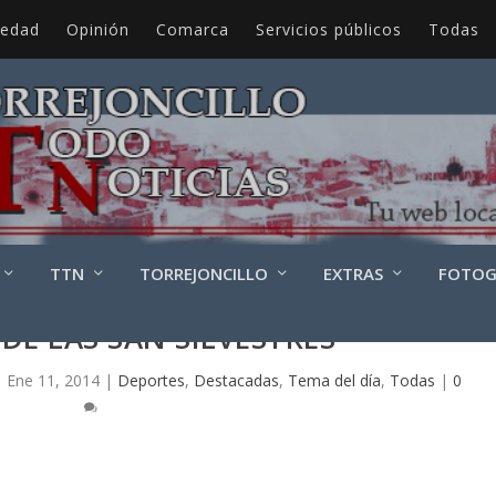
iedad
Opinión
Comarca
Servicios públicos
Todas
TTN
TORREJONCILLO
EXTRAS
FOTOG
 DE LAS SAN SILVESTRES
|
Ene 11, 2014
|
Deportes
,
Destacadas
,
Tema del día
,
Todas
|
0