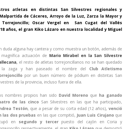
tros atletas en distintas San Silvestres regionales y
alpartida de Cáceres, Arroyo de la Luz, Zarza la Mayor y
 Torrejoncillo; Oscar Vergel en San Cugat del Vallés
 18 años, el gran Kiko Lázaro en nuestra localidad y Miguel
in duda alguna hay cantera y como muestra un botón, además de
a magnífica actuación de
Mario Mirabel en la San Silvestre
allecana
,
el resto de atletas torrejoncillanos no se han quedado
 la zaga y han paseado el nombre del
Club Atletismo
orrejoncillo
por un buen número de pódium en distintas San
lvestres de la provincia, incluso fuera de ella.
os nombres propios han sido
David Moreno
que
ha ganado
uatro de las cinco
San Silvestres en las que ha participado,
ndrea Testón
, que a pesar de su corta edad (12 años),
venció
n las dos pruebas
en las que compitió,
Juan Luis Cirujano
que
cupó en
segundo y tercer
puesto del cajón en Coria y
orrejoncillo respectivamente, el gran
Kiko Lázaro
que demostró