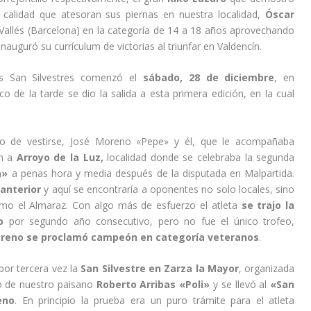
a calidad que atesoran sus piernas en nuestra localidad,
Óscar
 Vallés (Barcelona) en la categoría de 14 a 18 años aprovechando
nauguró su currículum de victorias al triunfar en Valdencín.
las San Silvestres comenzó el
sábado, 28 de diciembre
, en
nco de la tarde se dio la salida a esta primera edición, en la cual
po de vestirse, José Moreno «Pepe» y él, que le acompañaba
on a
Arroyo de la Luz,
localidad donde se celebraba la segunda
a»
a penas hora y media después de la disputada en Malpartida.
anterior
y aquí se encontraría a oponentes no solo locales, sino
mo el Almaraz. Con algo más de esfuerzo el atleta
se trajo la
o
por segundo año consecutivo, pero no fue el único trofeo,
reno se proclamó campeón en categoría veteranos
.
 por tercera vez la
San Silvestre en Zarza la Mayor
, organizada
o de nuestro paisano
Roberto Arribas «Poli»
y se llevó al
«San
eno
. En principio la prueba era un puro trámite para el atleta