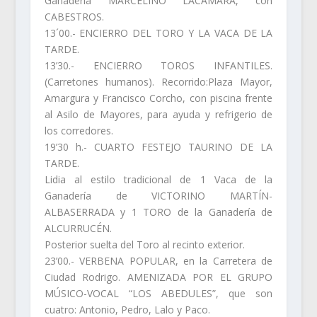
Ganadería MARCELINO LACAMARA, con
CABESTROS.
13´00.- ENCIERRO DEL TORO Y LA VACA DE LA
TARDE.
13’30.- ENCIERRO TOROS INFANTILES.
(Carretones humanos). Recorrido:Plaza Mayor,
Amargura y Francisco Corcho, con piscina frente
al Asilo de Mayores, para ayuda y refrigerio de
los corredores.
19’30 h.- CUARTO FESTEJO TAURINO DE LA
TARDE.
Lidia al estilo tradicional de 1 Vaca de la
Ganadería de VICTORINO MARTÍN-
ALBASERRADA y 1 TORO de la Ganadería de
ALCURRUCÉN.
Posterior suelta del Toro al recinto exterior.
23’00.- VERBENA POPULAR, en la Carretera de
Ciudad Rodrigo. AMENIZADA POR EL GRUPO
MÚSICO-VOCAL “LOS ABEDULES”, que son
cuatro: Antonio, Pedro, Lalo y Paco.