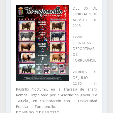
DEL 30 DE
JUNIO AL 9 DE
AGOSTO DE
2015
XXVIII
JORNADAS
DEPORTIVAS
DE
TORREJONCIL
LO
VIERNES, 31
DE JULIO
22´30 h.
Rastrillo Nocturno, en la Travesía de Jenaro
Ramos. Organizado por la Asociación Juvenil “La
Tajuela”, en colaboración con la Universidad
Popular de Torrejoncillo.
DOMINGO, 2 DE AGOSTO