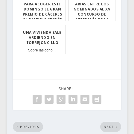
PARA ACOGER ESTE
ARIAS ENTRE LOS
DOMINGO EL GRAN
NOMINADOS AL XV
PREMIO DE CÁCERES
CONCURSO DE
DE CAMPO A TRAVÉS
ARTESANÍA DE LA
EN TORREJONCILLO
JUNTA DE
EXTREMADURA
UNA VIVIENDA SALE
Esta prueba iti...
ARDIENDO EN
Vota en este en...
TORREJONCILLO
Sobre las ocho ...
SHARE:
PREVIOUS
NEXT