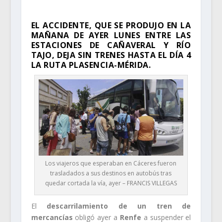
EL ACCIDENTE, QUE SE PRODUJO EN LA
MAÑANA DE AYER LUNES ENTRE LAS
ESTACIONES DE CAÑAVERAL Y RÍO
TAJO, DEJA SIN TRENES HASTA EL DÍA 4
LA RUTA PLASENCIA-MÉRIDA.
Los viajeros que esperaban en Cáceres fueron
trasladados a sus destinos en autobús tras
quedar cortada la vía, ayer – FRANCIS VILLEGAS
El
descarrilamiento de un tren de
mercancías
obligó ayer a
Renfe
a suspender el