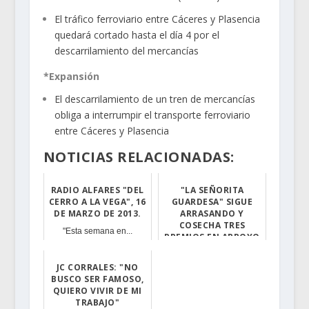
El tráfico ferroviario entre Cáceres y Plasencia
quedará cortado hasta el día 4 por el
descarrilamiento del mercancías
*Expansión
El descarrilamiento de un tren de mercancías
obliga a interrumpir el transporte ferroviario
entre Cáceres y Plasencia
NOTICIAS RELACIONADAS:
RADIO ALFARES "DEL
"LA SEÑORITA
CERRO A LA VEGA", 16
GUARDESA" SIGUE
DE MARZO DE 2013.
ARRASANDO Y
COSECHA TRES
"Esta semana en...
PREMIOS EN ARROYO
DE LA LUZ
JC CORRALES: "NO
La obra de Jach...
BUSCO SER FAMOSO,
QUIERO VIVIR DE MI
TRABAJO"