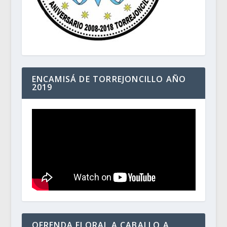
ENCAMISÁ DE TORREJONCILLO AÑO
2019
OFRENDA FLORAL A CABALLO A