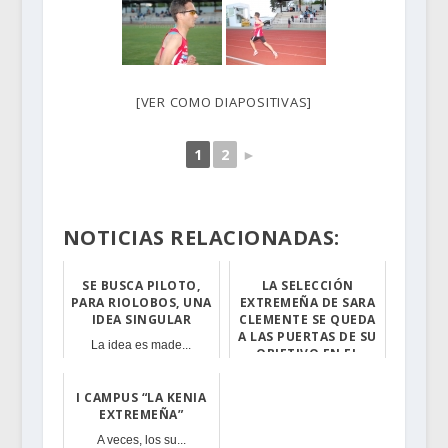
[VER COMO DIAPOSITIVAS]
1
2
►
NOTICIAS RELACIONADAS:
SE BUSCA PILOTO,
LA SELECCIÓN
PARA RIOLOBOS, UNA
EXTREMEÑA DE SARA
IDEA SINGULAR
CLEMENTE SE QUEDA
A LAS PUERTAS DE SU
La idea es made...
OBJETIVO EN EL
NACIONAL DE VOLE...
I CAMPUS “LA KENIA
La deportista t...
EXTREMEÑA”
A veces, los su...