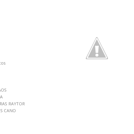
tos
AOS
IA
URAS RAYTOR
OS CANO