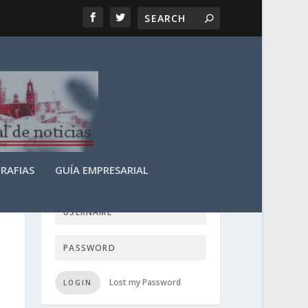
RAFIAS
GUÍA EMPRESARIAL
LOGIN USER TTN
Lost my Password
LOGIN