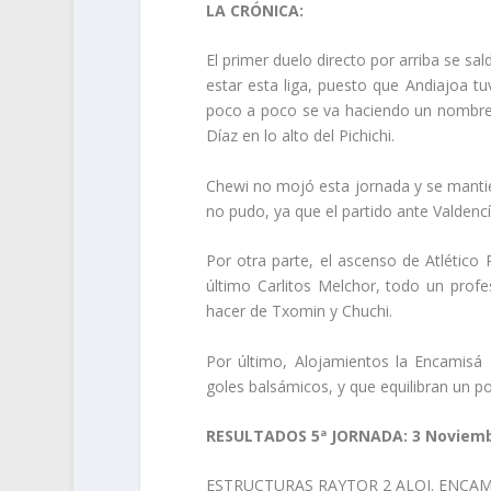
LA CRÓNICA:
El primer duelo directo por arriba se s
estar esta liga, puesto que Andiajoa t
poco a poco se va haciendo un nombre e
Díaz en lo alto del Pichichi.
Chewi no mojó esta jornada y se mant
no pudo, ya que el partido ante Valdencí
Por otra parte, el ascenso de Atlético 
último Carlitos Melchor, todo un profes
hacer de Txomin y Chuchi.
Por último, Alojamientos la Encamisá 
goles balsámicos, y que equilibran un poc
RESULTADOS 5ª JORNADA: 3 Noviem
ESTRUCTURAS RAYTOR 2 ALOJ. ENCAM