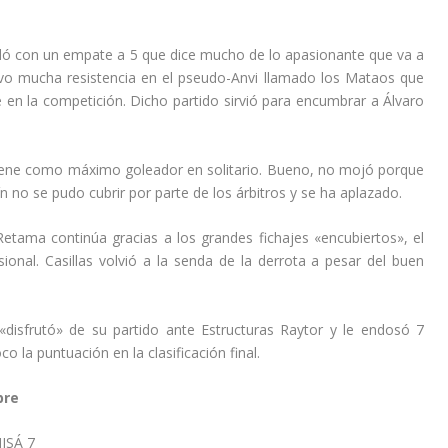
aldó con un empate a 5 que dice mucho de lo apasionante que va a
uvo mucha resistencia en el pseudo-Anvi llamado los Mataos que
n la competición. Dicho partido sirvió para encumbrar a Álvaro
iene como máximo goleador en solitario. Bueno, no mojó porque
n no se pudo cubrir por parte de los árbitros y se ha aplazado.
Retama continúa gracias a los grandes fichajes «encubiertos», el
ional. Casillas volvió a la senda de la derrota a pesar del buen
«disfrutó» de su partido ante Estructuras Raytor y le endosó 7
o la puntuación en la clasificación final.
bre
ISÁ 7