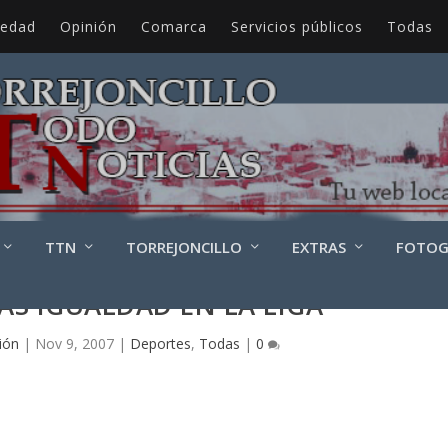
iedad
Opinión
Comarca
Servicios públicos
Todas
TTN
TORREJONCILLO
EXTRAS
FOTOG
ÁS IGUALDAD EN LA LIGA
ión
|
Nov 9, 2007
|
Deportes
,
Todas
|
0