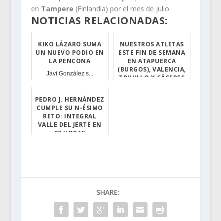
en
Tampere
(Finlandia) por el mes de julio.
NOTICIAS RELACIONADAS:
KIKO LÁZARO SUMA
NUESTROS ATLETAS
UN NUEVO PODIO EN
ESTE FIN DE SEMANA
LA PENCONA
EN ATAPUERCA
(BURGOS), VALENCIA,
Javi González s...
TRUJILLO Y CÁCERES
Mario Mirabel s...
PEDRO J. HERNÁNDEZ
CUMPLE SU N-ÉSIMO
RETO: INTEGRAL
VALLE DEL JERTE EN
27 HORAS
Tras suspenders...
SHARE: