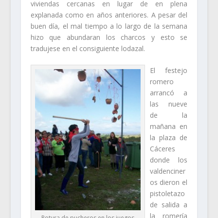
viviendas cercanas en lugar de en plena
explanada como en años anteriores. A pesar del
buen día, el mal tiempo a lo largo de la semana
hizo que abundaran los charcos y esto se
tradujese en el consiguiente lodazal.
El festejo
romero
arrancó a
las nueve
de la
mañana en
la plaza de
Cáceres
donde los
valdenciner
os dieron el
pistoletazo
de salida a
la romería
Rotura de pucheros en los juegos