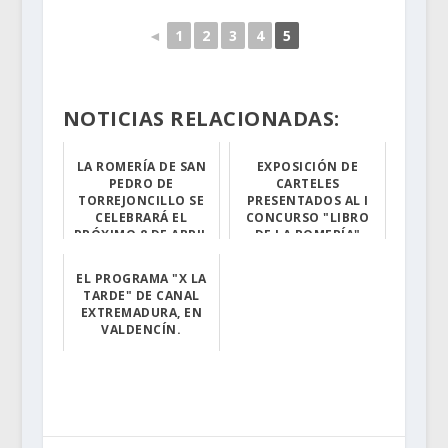
◄
1
2
3
4
5
NOTICIAS RELACIONADAS:
LA ROMERÍA DE SAN
EXPOSICIÓN DE
PEDRO DE
CARTELES
TORREJONCILLO SE
PRESENTADOS AL I
CELEBRARÁ EL
CONCURSO "LIBRO
PRÓXIMO 8 DE ABRIL
DE LA ROMERÍA"
El Libro de la ...
Permanecerá abi...
EL PROGRAMA "X LA
TARDE" DE CANAL
EXTREMADURA, EN
VALDENCÍN.
Este miércoles ...