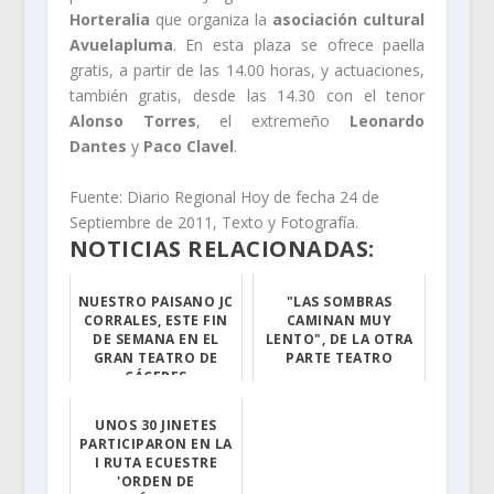
Horteralia
que organiza la
asociación cultural
Avuelapluma
. En esta plaza se ofrece paella
gratis, a partir de las 14.00 horas, y actuaciones,
también gratis, desde las 14.30 con el tenor
Alonso Torres
, el extremeño
Leonardo
Dantes
y
Paco Clavel
.
Fuente: Diario Regional Hoy de fecha 24 de
Septiembre de 2011, Texto y Fotografía.
NOTICIAS RELACIONADAS:
NUESTRO PAISANO JC
"LAS SOMBRAS
CORRALES, ESTE FIN
CAMINAN MUY
DE SEMANA EN EL
LENTO", DE LA OTRA
GRAN TEATRO DE
PARTE TEATRO
CÁCERES
Llega el turno ...
Hoy sábado día...
UNOS 30 JINETES
PARTICIPARON EN LA
I RUTA ECUESTRE
'ORDEN DE