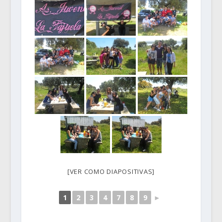
[VER COMO DIAPOSITIVAS]
1
2
3
4
7
8
9
►