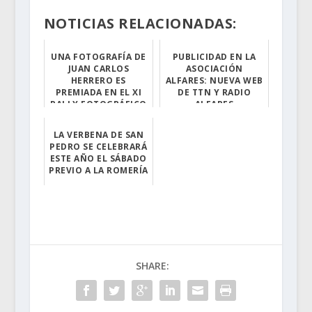
NOTICIAS RELACIONADAS:
UNA FOTOGRAFÍA DE
PUBLICIDAD EN LA
JUAN CARLOS
ASOCIACIÓN
HERRERO ES
ALFARES: NUEVA WEB
PREMIADA EN EL XI
DE TTN Y RADIO
RALLY FOTOGRÁFICO
ALFARES
VALLE DEL ALAGÓN
Ahora podrás pu...
LA VERBENA DE SAN
Torrejoncillano...
PEDRO SE CELEBRARÁ
ESTE AÑO EL SÁBADO
PREVIO A LA ROMERÍA
Además, se volv...
SHARE: